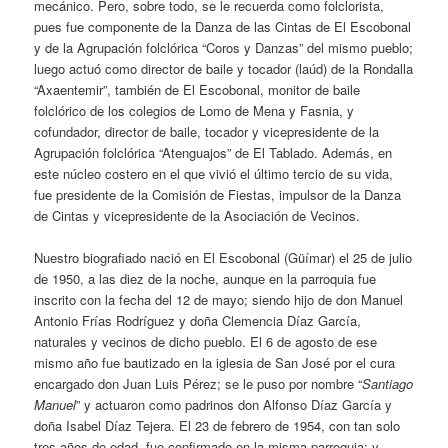
mecánico. Pero, sobre todo, se le recuerda como folclorista,
pues fue componente de la Danza de las Cintas de El Escobonal
y de la Agrupación folclórica “Coros y Danzas” del mismo pueblo;
luego actuó como director de baile y tocador (laúd) de la Rondalla
“Axaentemir”, también de El Escobonal, monitor de baile
folclórico de los colegios de Lomo de Mena y Fasnia, y
cofundador, director de baile, tocador y vicepresidente de la
Agrupación folclórica “Atenguajos” de El Tablado. Además, en
este núcleo costero en el que vivió el último tercio de su vida,
fue presidente de la Comisión de Fiestas, impulsor de la Danza
de Cintas y vicepresidente de la Asociación de Vecinos.
Nuestro biografiado nació en El Escobonal (Güímar) el 25 de julio
de 1950, a las diez de la noche, aunque en la parroquia fue
inscrito con la fecha del 12 de mayo; siendo hijo de don Manuel
Antonio Frías Rodríguez y doña Clemencia Díaz García,
naturales y vecinos de dicho pueblo. El 6 de agosto de ese
mismo año fue bautizado en la iglesia de San José por el cura
encargado don Juan Luis Pérez; se le puso por nombre “
Santiago
Manuel
” y actuaron como padrinos don Alfonso Díaz García y
doña Isabel Díaz Tejera. El 23 de febrero de 1954, con tan solo
tres años de edad, fue confirmado en la misma parroquia; y