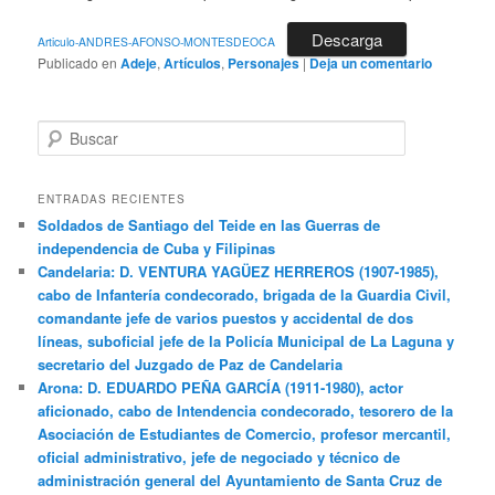
Descarga
Articulo-ANDRES-AFONSO-MONTESDEOCA
Publicado en
Adeje
,
Artículos
,
Personajes
|
Deja un comentario
B
u
s
c
ENTRADAS RECIENTES
a
Soldados de Santiago del Teide en las Guerras de
r
independencia de Cuba y Filipinas
Candelaria: D. VENTURA YAGÜEZ HERREROS (1907-1985),
cabo de Infantería condecorado, brigada de la Guardia Civil,
comandante jefe de varios puestos y accidental de dos
líneas, suboficial jefe de la Policía Municipal de La Laguna y
secretario del Juzgado de Paz de Candelaria
Arona: D. EDUARDO PEÑA GARCÍA (1911-1980), actor
aficionado, cabo de Intendencia condecorado, tesorero de la
Asociación de Estudiantes de Comercio, profesor mercantil,
oficial administrativo, jefe de negociado y técnico de
administración general del Ayuntamiento de Santa Cruz de