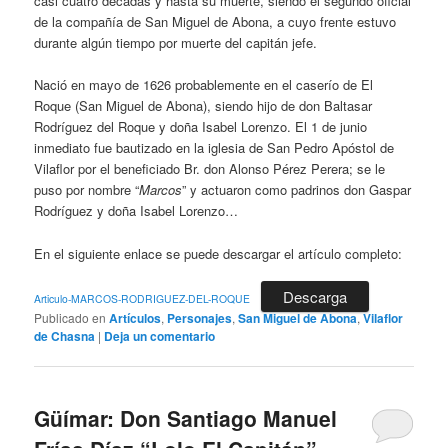
casi cuatro décadas y hasta su muerte, siendo el segundo oficial
de la compañía de San Miguel de Abona, a cuyo frente estuvo
durante algún tiempo por muerte del capitán jefe.
Nació en mayo de 1626 probablemente en el caserío de El
Roque (San Miguel de Abona), siendo hijo de don Baltasar
Rodríguez del Roque y doña Isabel Lorenzo. El 1 de junio
inmediato fue bautizado en la iglesia de San Pedro Apóstol de
Vilaflor por el beneficiado Br. don Alonso Pérez Perera; se le
puso por nombre “
Marcos
” y actuaron como padrinos don Gaspar
Rodríguez y doña Isabel Lorenzo…
En el siguiente enlace se puede descargar el artículo completo:
Descarga
Articulo-MARCOS-RODRIGUEZ-DEL-ROQUE
Publicado en
Artículos
,
Personajes
,
San Miguel de Abona
,
Vilaflor
de Chasna
|
Deja un comentario
Güímar: Don Santiago Manuel