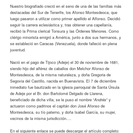
Nuestro biografiado creció en el seno de una de las familias más
destacadas del Sur de Tenerife, los Afonso Montesdeoca, que
luego pasaron a utilizar como primer apellido el Alfonso. Decidió
seguir la carrera eclesiástica y, tras obtener una capellanía,
recibió la Prima clerical Tonsura y las Órdenes Menores. Como
clérigo minorista emigró a América, junto a dos sus hermanos, y
se estableció en Caracas (Venezuela), donde falleció en plena
juventud.
Nació en el pago de Tijoco (Adeje) el 30 de noviembre de 1681,
siendo hijo del alférez de caballos don Melchor Afonso de
Montesdeoca, de la misma naturaleza, y doña Gregoria de
Segovia del Castillo, nacida en Buenavista. El 7 de diciembre
inmediato fue bautizado en la iglesia parroquial de Santa Úrsula
de Adeje por el Br. don Bartolomé Delgado de Llarena,
beneficiado de dicha villa; se le puso el nombre “
Andrés
” y
actuaron como padrinos el capitán don José Afonso de
Montesdeoca, su tío paterno, y doña Isabel García, su mujer,
vecinos de la misma jurisdicción….
En el siguiente enlace se puede descargar el artículo completo: