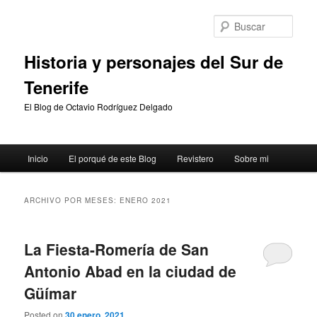
Ir
Ir
al
al
Busc
contenido
contenido
principal
secundario
Historia y personajes del Sur de
Tenerife
El Blog de Octavio Rodríguez Delgado
Menú
Inicio
El porqué de este Blog
Revistero
Sobre mi
principal
ARCHIVO POR MESES:
ENERO 2021
La Fiesta-Romería de San
Antonio Abad en la ciudad de
Güímar
Posted on
30 enero, 2021