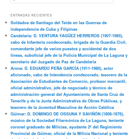
u
s
c
ENTRADAS RECIENTES
a
Soldados de Santiago del Teide en las Guerras de
r
independencia de Cuba y Filipinas
Candelaria: D. VENTURA YAGÜEZ HERREROS (1907-1985),
cabo de Infantería condecorado, brigada de la Guardia Civil,
comandante jefe de varios puestos y accidental de dos
líneas, suboficial jefe de la Policía Municipal de La Laguna y
secretario del Juzgado de Paz de Candelaria
Arona: D. EDUARDO PEÑA GARCÍA (1911-1980), actor
aficionado, cabo de Intendencia condecorado, tesorero de la
Asociación de Estudiantes de Comercio, profesor mercantil,
oficial administrativo, jefe de negociado y técnico de
administración general del Ayuntamiento de Santa Cruz de
Tenerife y de la Junta Administrativa de Obras Públicas, y
tesorero de la Juventud Masculina de Acción Católica
Güímar: D. DOMINGO DE OSSUNA Y SAVIÑÓN (1806-1876),
músico de la Sociedad Filarmónica de La Laguna, teniente
coronel graduado de Milicias, ayudante 2º del Regimiento
Provincial de Güímar, oficial de la Milicia Nacional y teniente