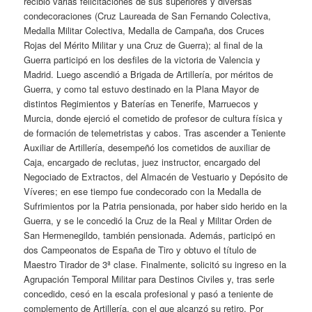
recibió varias felicitaciones de sus superiores y diversas
condecoraciones (Cruz Laureada de San Fernando Colectiva,
Medalla Militar Colectiva, Medalla de Campaña, dos Cruces
Rojas del Mérito Militar y una Cruz de Guerra); al final de la
Guerra participó en los desfiles de la victoria de Valencia y
Madrid. Luego ascendió a Brigada de Artillería, por méritos de
Guerra, y como tal estuvo destinado en la Plana Mayor de
distintos Regimientos y Baterías en Tenerife, Marruecos y
Murcia, donde ejerció el cometido de profesor de cultura física y
de formación de telemetristas y cabos. Tras ascender a Teniente
Auxiliar de Artillería, desempeñó los cometidos de auxiliar de
Caja, encargado de reclutas, juez instructor, encargado del
Negociado de Extractos, del Almacén de Vestuario y Depósito de
Víveres; en ese tiempo fue condecorado con la Medalla de
Sufrimientos por la Patria pensionada, por haber sido herido en la
Guerra, y se le concedió la Cruz de la Real y Militar Orden de
San Hermenegildo, también pensionada. Además, participó en
dos Campeonatos de España de Tiro y obtuvo el título de
Maestro Tirador de 3ª clase. Finalmente, solicitó su ingreso en la
Agrupación Temporal Militar para Destinos Civiles y, tras serle
concedido, cesó en la escala profesional y pasó a teniente de
complemento de Artillería, con el que alcanzó su retiro. Por