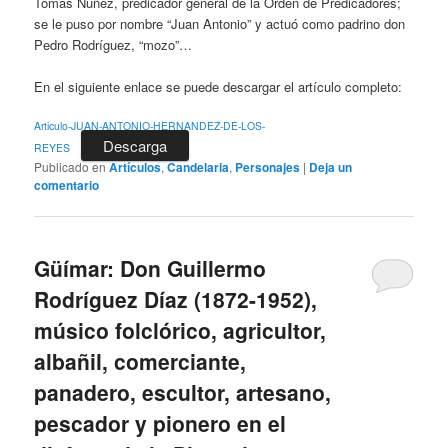
Tomás Núñez, predicador general de la Orden de Predicadores;
se le puso por nombre “Juan Antonio” y actuó como padrino don
Pedro Rodríguez, “mozo”…
En el siguiente enlace se puede descargar el artículo completo:
Articulo-JUAN-ANTONIO-HERNANDEZ-DE-LOS-
Descarga
REYES
Publicado en
Artículos
,
Candelaria
,
Personajes
|
Deja un
comentario
Güímar: Don Guillermo
Rodríguez Díaz (1872-1952),
músico folclórico, agricultor,
albañil, comerciante,
panadero, escultor, artesano,
pescador y pionero en el