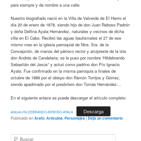
para siempre y da nombre a una calle.
Nuestro biografiado nació en la Villa de Valverde de El Hierro el
día 20 de enero de 1878, siendo hijo de don Juan Reboso Padrón
y doña Delfina Ayala Hernández, naturales y vecinos de dicha
villa en El Cabo. Recibió las aguas bautismales el 27 de ese
mismo mes en la iglesia parroquial de Ntra. Sra. de la
Concepción, de manos del párroco rector y arcipreste de la isla
don Andrés de Candelaria; se le puso por nombre “Hildebrando
Sebastián del Jesús” y actuó como padrino don Pío Ignacio
Ayala. Fue confirmado en la misma parroquia a finales de
octubre de 1889 por el obispo don Ramón Torrijos y Gómez,
siendo apadrinado por el presbítero don Tomás Hernández…
En el siguiente enlace se puede descargar el artículo completo:
Descarga
Articulo-HILDEBRANDO-REBOSO-AYALA
Publicado en
Arafo
,
Artículos
,
Personajes
|
Deja un comentario
B