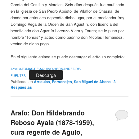
García del Castillo y Morales. Seis días después fue bautizado
en la iglesia de San Pedro Apóstol de Vilaflor de Chasna, de
donde por entonces dependía dicho lugar, por el predicador fray
Domingo Vega de la Orden de San Agustín, con licencia del
beneficiado don Agustín Lorenzo Viera y Torres; se le puso por
nombre “Tomás” y actuó como padrino don Nicolás Hernández,
vecino de dicho pago…
En el siguiente enlace se puede descargar el artículo completo:
Articulo-TOMAS-DE-AQUINO-HERNANDEZ-DE-
Descarga
FUENTES
Publicado en
Artículos
,
Personajes
,
San Miguel de Abona
|
3
Respuestas
Arafo: Don Hildebrando
Reboso Ayala (1878-1959),
cura regente de Agulo,