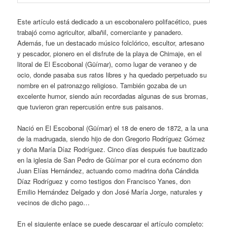
Este artículo está dedicado a un escobonalero polifacético, pues
trabajó como agricultor, albañil, comerciante y panadero.
Además, fue un destacado músico folclórico, escultor, artesano
y pescador, pionero en el disfrute de la playa de Chimaje, en el
litoral de El Escobonal (Güímar), como lugar de veraneo y de
ocio, donde pasaba sus ratos libres y ha quedado perpetuado su
nombre en el patronazgo religioso. También gozaba de un
excelente humor, siendo aún recordadas algunas de sus bromas,
que tuvieron gran repercusión entre sus paisanos.
Nació en El Escobonal (Güímar) el 18 de enero de 1872, a la una
de la madrugada, siendo hijo de don Gregorio Rodríguez Gómez
y doña María Díaz Rodríguez. Cinco días después fue bautizado
en la iglesia de San Pedro de Güímar por el cura ecónomo don
Juan Elías Hernández, actuando como madrina doña Cándida
Díaz Rodríguez y como testigos don Francisco Yanes, don
Emilio Hernández Delgado y don José María Jorge, naturales y
vecinos de dicho pago…
En el siguiente enlace se puede descargar el artículo completo: