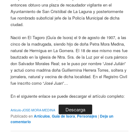
entonces obtuvo una plaza de recaudador vigilante en el
Ayuntamiento de San Cristóbal de La Laguna y posteriormente
fue nombrado suboficial jefe de la Policía Municipal de dicha
ciudad.
Nació en El Tagoro (Guía de Isora) el 9 de agosto de 1907, a las
cinco de la madrugada, siendo hijo de doña Petra Mora Medina,
natural de Hermigua en La Gomera. El 18 de ese mismo mes fue
bautizado en la iglesia de Ntra. Sra. de la Luz por el cura párroco
don Salvador Morales Real; se le puso por nombre “
José Julián
”
y actuó como madrina doña Guillermina Herrera Torres, soltera y
jornalera, natural y vecina de dicha localidad. En el Registro Civil
fue inscrito como “
José Juan
”…
En el siguiente enlace se puede descargar el artículo completo:
Descarga
Articulo-JOSE-MORA-MEDINA
Publicado en
Artículos
,
Guía de Isora
,
Personajes
|
Deja un
comentario