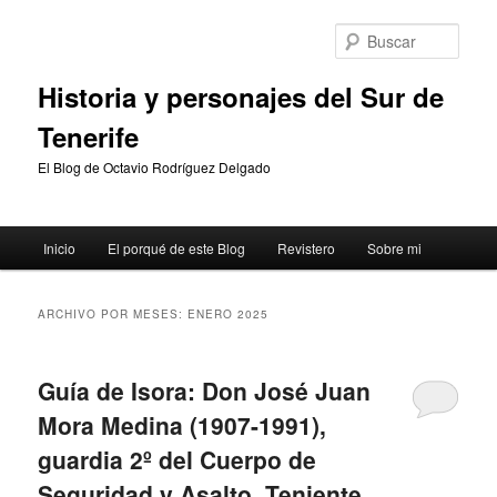
Ir
Ir
al
al
Busc
contenido
contenido
principal
secundario
Historia y personajes del Sur de
Tenerife
El Blog de Octavio Rodríguez Delgado
Menú
Inicio
El porqué de este Blog
Revistero
Sobre mi
principal
ARCHIVO POR MESES:
ENERO 2025
Guía de Isora: Don José Juan
Mora Medina (1907-1991),
guardia 2º del Cuerpo de
Seguridad y Asalto, Teniente