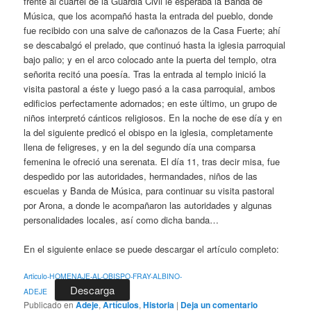
frente al cuartel de la Guardia Civil le esperaba la Banda de
Música, que los acompañó hasta la entrada del pueblo, donde
fue recibido con una salve de cañonazos de la Casa Fuerte; ahí
se descabalgó el prelado, que continuó hasta la iglesia parroquial
bajo palio; y en el arco colocado ante la puerta del templo, otra
señorita recitó una poesía. Tras la entrada al templo inició la
visita pastoral a éste y luego pasó a la casa parroquial, ambos
edificios perfectamente adornados; en este último, un grupo de
niños interpretó cánticos religiosos. En la noche de ese día y en
la del siguiente predicó el obispo en la iglesia, completamente
llena de feligreses, y en la del segundo día una comparsa
femenina le ofreció una serenata. El día 11, tras decir misa, fue
despedido por las autoridades, hermandades, niños de las
escuelas y Banda de Música, para continuar su visita pastoral
por Arona, a donde le acompañaron las autoridades y algunas
personalidades locales, así como dicha banda…
En el siguiente enlace se puede descargar el artículo completo:
Articulo-HOMENAJE-AL-OBISPO-FRAY-ALBINO-
Descarga
ADEJE
Publicado en
Adeje
,
Artículos
,
Historia
|
Deja un comentario