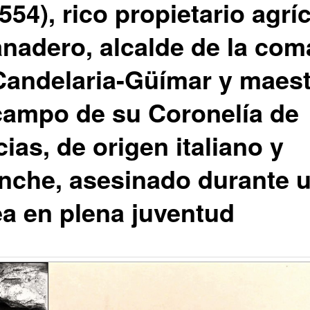
554), rico propietario agrí
anadero, alcalde de la com
Candelaria-Güímar y maest
campo de su Coronelía de
cias, de origen italiano y
nche, asesinado durante 
ea en plena juventud