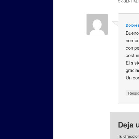
ORIGEN ITAL
Dolore
Buenos
nombre
con pe
costum
El sis
gracia
Un cor
Resp
Deja 
Tu direcció