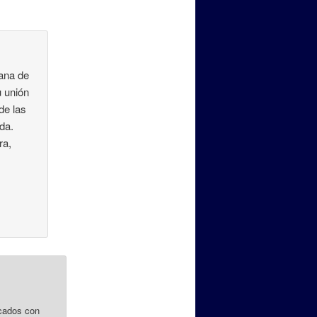
rana de
u unión
de las
da.
ra,
cados con