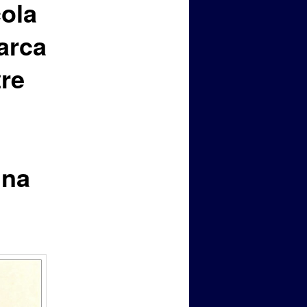
cola
arca
re
una