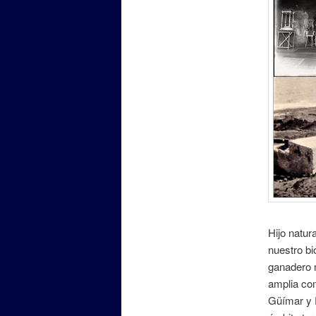
Hijo natur
nuestro bi
ganadero m
amplia com
Güímar y 