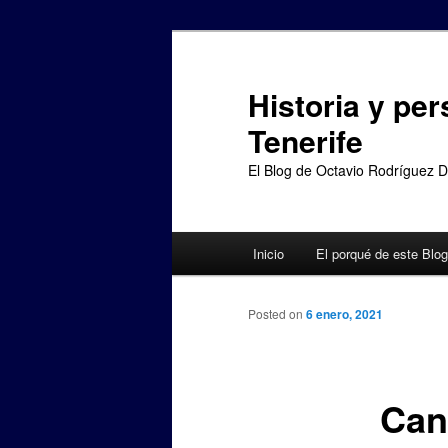
Ir
al
contenido
Historia y per
principal
Tenerife
El Blog de Octavio Rodríguez 
Menú
Inicio
El porqué de este Blog
principal
Posted on
6 enero, 2021
Can