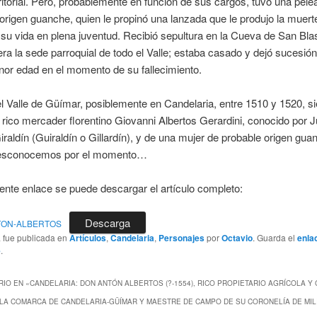
ritorial. Pero, probablemente en función de sus cargos, tuvo una pele
origen guanche, quien le propinó una lanzada que le produjo la muert
su vida en plena juventud. Recibió sepultura en la Cueva de San Bla
ra la sede parroquial de todo el Valle; estaba casado y dejó sucesió
or edad en el momento de su fallecimiento.
l Valle de Güímar, posiblemente en Candelaria, entre 1510 y 1520, si
l rico mercader florentino Giovanni Albertos Gerardini, conocido por 
iraldín (Guiraldín o Gillardín), y de una mujer de probable origen gu
esconocemos por el momento…
iente enlace se puede descargar el artículo completo:
Descarga
NTON-ALBERTOS
a fue publicada en
Artículos
,
Candelaria
,
Personajes
por
Octavio
. Guarda el
enla
e
.
IO EN «
CANDELARIA: DON ANTÓN ALBERTOS (?-1554), RICO PROPIETARIO AGRÍCOLA Y
LA COMARCA DE CANDELARIA-GÜÍMAR Y MAESTRE DE CAMPO DE SU CORONELÍA DE MILI