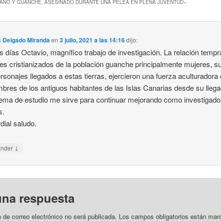
IANO Y GUANCHE, ASESINADO DURANTE UNA PELEA EN PLENA JUVENTUD
»
s Delgado Miranda
en
3 julio, 2021 a las 14:16
dijo:
 días Octavio, magnífico trabajo de investigación. La relación temp
s cristianizados de la población guanche principalmente mujeres, s
rsonajes llegados a estas tierras, ejercieron una fuerza aculturadora 
bres de los antiguos habitantes de las Islas Canarias desde su llega
tema de estudio me sirve para continuar mejorando como investigado
s.
dial saludo.
↓
onder
una respuesta
n de correo electrónico no será publicada.
Los campos obligatorios están mar