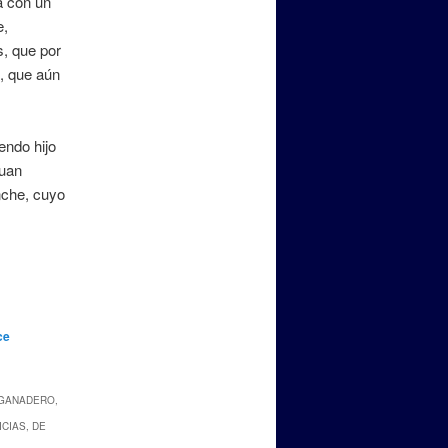
a con un
e,
s, que por
n, que aún
endo hijo
Juan
anche, cuyo
ce
 GANADERO,
CIAS, DE