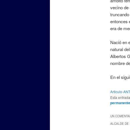
ámbito ter
vecino de 
truncando 
entonces e
era de men
Nació en e
natural de
Albertos G
nombre d
En el sigu
Articulo-A
Esta entrad
permanent
UN COMENTAR
ALCALDE DE 