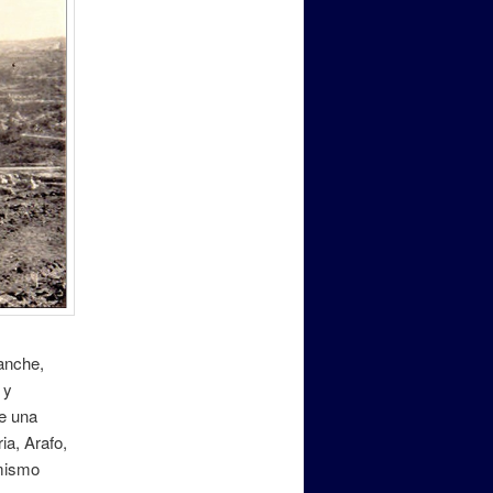
uanche,
 y
de una
ia, Arafo,
 mismo