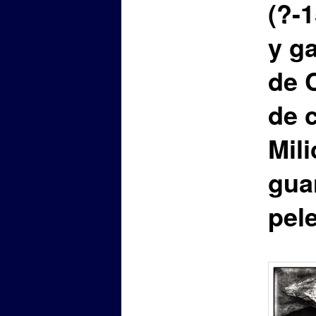
(?-1
y g
de 
de 
Mili
gua
pel