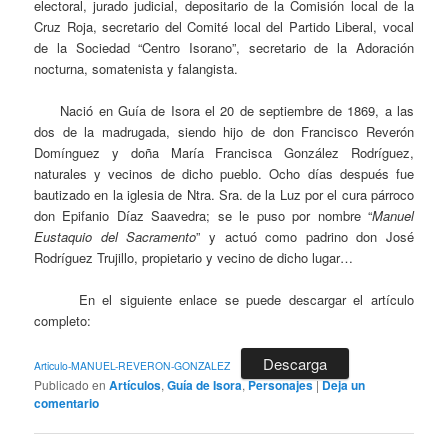
electoral, jurado judicial, depositario de la Comisión local de la
Cruz Roja, secretario del Comité local del Partido Liberal, vocal
de la Sociedad “Centro Isorano”, secretario de la Adoración
nocturna, somatenista y falangista.
Nació en Guía de Isora el 20 de septiembre de 1869, a las
dos de la madrugada, siendo hijo de don Francisco Reverón
Domínguez y doña María Francisca González Rodríguez,
naturales y vecinos de dicho pueblo. Ocho días después fue
bautizado en la iglesia de Ntra. Sra. de la Luz por el cura párroco
don Epifanio Díaz Saavedra; se le puso por nombre “
Manuel
Eustaquio del Sacramento
” y actuó como padrino don José
Rodríguez Trujillo, propietario y vecino de dicho lugar…
En el siguiente enlace se puede descargar el artículo
completo:
Descarga
Articulo-MANUEL-REVERON-GONZALEZ
Publicado en
Artículos
,
Guía de Isora
,
Personajes
|
Deja un
comentario