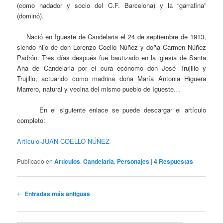
(como nadador y socio del C.F. Barcelona) y la “garrafina”
(dominó).
Nació en Igueste de Candelaria el 24 de septiembre de 1913,
siendo hijo de don Lorenzo Coello Núñez y doña Carmen Núñez
Padrón. Tres días después fue bautizado en la iglesia de Santa
Ana de Candelaria por el cura ecónomo don José Trujillo y
Trujillo, actuando como madrina doña María Antonia Higuera
Marrero, natural y vecina del mismo pueblo de Igueste…
En el siguiente enlace se puede descargar el artículo
completo:
Artículo-JUAN COELLO NÚÑEZ
Publicado en
Artículos
,
Candelaria
,
Personajes
|
4
Respuestas
Navegación
←
Entradas más antiguas
de
entradas