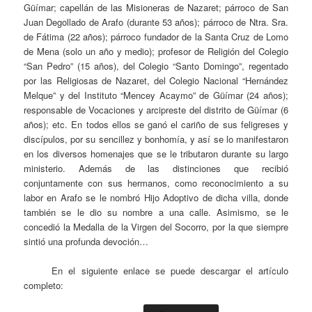
Güímar; capellán de las Misioneras de Nazaret; párroco de San
Juan Degollado de Arafo (durante 53 años); párroco de Ntra. Sra.
de Fátima (22 años); párroco fundador de la Santa Cruz de Lomo
de Mena (solo un año y medio); profesor de Religión del Colegio
“San Pedro” (15 años), del Colegio “Santo Domingo”, regentado
por las Religiosas de Nazaret, del Colegio Nacional “Hernández
Melque” y del Instituto “Mencey Acaymo” de Güímar (24 años);
responsable de Vocaciones y arcipreste del distrito de Güímar (6
años); etc. En todos ellos se ganó el cariño de sus feligreses y
discípulos, por su sencillez y bonhomía, y así se lo manifestaron
en los diversos homenajes que se le tributaron durante su largo
ministerio. Además de las distinciones que recibió
conjuntamente con sus hermanos, como reconocimiento a su
labor en Arafo se le nombró Hijo Adoptivo de dicha villa, donde
también se le dio su nombre a una calle. Asimismo, se le
concedió la Medalla de la Virgen del Socorro, por la que siempre
sintió una profunda devoción…
En el siguiente enlace se puede descargar el artículo
completo: