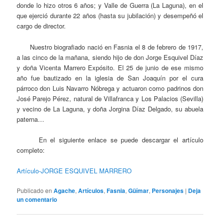
donde lo hizo otros 6 años; y Valle de Guerra (La Laguna), en el
que ejerció durante 22 años (hasta su jubilación) y desempeñó el
cargo de director.
Nuestro biografiado nació en Fasnia el 8 de febrero de 1917,
a las cinco de la mañana, siendo hijo de don Jorge Esquivel Díaz
y doña Vicenta Marrero Expósito. El 25 de junio de ese mismo
año fue bautizado en la iglesia de San Joaquín por el cura
párroco don Luis Navarro Nóbrega y actuaron como padrinos don
José Parejo Pérez, natural de Villafranca y Los Palacios (Sevilla)
y vecino de La Laguna, y doña Jorgina Díaz Delgado, su abuela
paterna…
En el siguiente enlace se puede descargar el artículo
completo:
Artículo-JORGE ESQUIVEL MARRERO
Publicado en
Agache
,
Artículos
,
Fasnia
,
Güímar
,
Personajes
|
Deja
un comentario