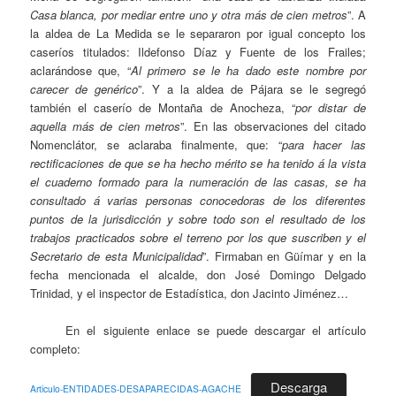
Casa blanca, por mediar entre uno y otra más de cien metros
”. A
la aldea de La Medida se le separaron por igual concepto los
caseríos titulados: Ildefonso Díaz y Fuente de los Frailes;
aclarándose que, “
Al primero se le ha dado este nombre por
carecer de genérico
”. Y a la aldea de Pájara se le segregó
también el caserío de Montaña de Anocheza, “
por distar de
aquella más de cien metros
”. En las observaciones del citado
Nomenclátor, se aclaraba finalmente, que: “
para hacer las
rectificaciones de que se ha hecho mérito se ha tenido á la vista
el cuaderno formado para la numeración de las casas, se ha
consultado á varias personas conocedoras de los diferentes
puntos de la jurisdicción y sobre todo son el resultado de los
trabajos practicados sobre el terreno por los que suscriben y el
Secretario de esta Municipalidad
”. Firmaban en Güímar y en la
fecha mencionada el alcalde, don José Domingo Delgado
Trinidad, y el inspector de Estadística, don Jacinto Jiménez…
En el siguiente enlace se puede descargar el artículo
completo:
Descarga
Articulo-ENTIDADES-DESAPARECIDAS-AGACHE