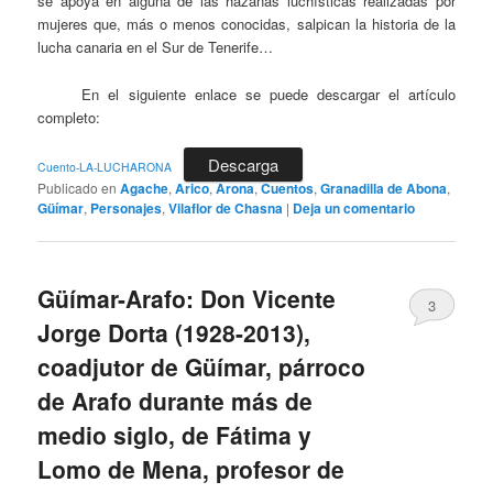
se apoya en alguna de las hazañas luchísticas realizadas por
mujeres que, más o menos conocidas, salpican la historia de la
lucha canaria en el Sur de Tenerife…
En el siguiente enlace se puede descargar el artículo
completo:
Descarga
Cuento-LA-LUCHARONA
Publicado en
Agache
,
Arico
,
Arona
,
Cuentos
,
Granadilla de Abona
,
Güímar
,
Personajes
,
Vilaflor de Chasna
|
Deja un comentario
Güímar-Arafo: Don Vicente
3
Jorge Dorta (1928-2013),
coadjutor de Güímar, párroco
de Arafo durante más de
medio siglo, de Fátima y
Lomo de Mena, profesor de