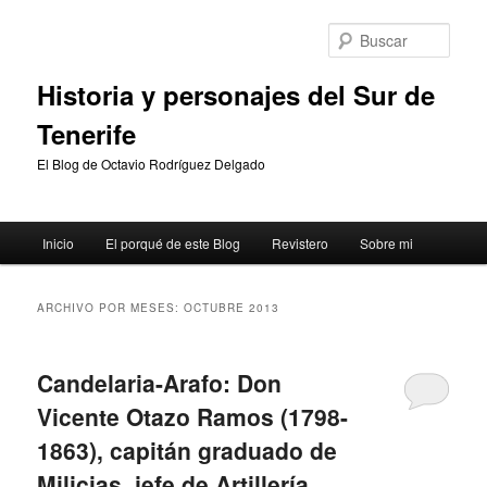
Ir
Ir
al
al
Busc
contenido
contenido
principal
secundario
Historia y personajes del Sur de
Tenerife
El Blog de Octavio Rodríguez Delgado
Menú
Inicio
El porqué de este Blog
Revistero
Sobre mi
principal
ARCHIVO POR MESES:
OCTUBRE 2013
Candelaria-Arafo: Don
Vicente Otazo Ramos (1798-
1863), capitán graduado de
Milicias, jefe de Artillería,