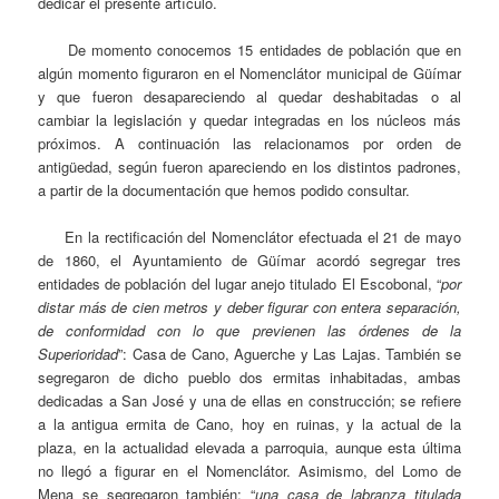
dedicar el presente artículo.
De momento conocemos 15 entidades de población que en
algún momento figuraron en el Nomenclátor municipal de Güímar
y que fueron desapareciendo al quedar deshabitadas o al
cambiar la legislación y quedar integradas en los núcleos más
próximos. A continuación las relacionamos por orden de
antigüedad, según fueron apareciendo en los distintos padrones,
a partir de la documentación que hemos podido consultar.
En la rectificación del Nomenclátor efectuada el 21 de mayo
de 1860, el Ayuntamiento de Güímar acordó segregar tres
entidades de población del lugar anejo titulado El Escobonal, “
por
distar más de cien metros y deber figurar con entera separación,
de conformidad con lo que previenen las órdenes de la
Superioridad
”: Casa de Cano, Aguerche y Las Lajas. También se
segregaron de dicho pueblo dos ermitas inhabitadas, ambas
dedicadas a San José y una de ellas en construcción; se refiere
a la antigua ermita de Cano, hoy en ruinas, y la actual de la
plaza, en la actualidad elevada a parroquia, aunque esta última
no llegó a figurar en el Nomenclátor. Asimismo, del Lomo de
Mena se segregaron también: “
una casa de labranza titulada