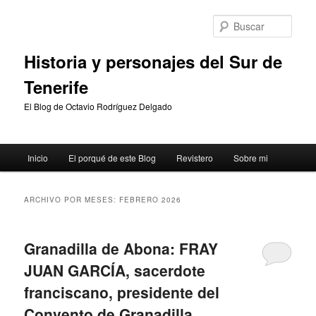
Ir
Ir
al
al
Busc
contenido
contenido
principal
secundario
Historia y personajes del Sur de
Tenerife
El Blog de Octavio Rodríguez Delgado
Menú
Inicio
El porqué de este Blog
Revistero
Sobre mi
principal
ARCHIVO POR MESES:
FEBRERO 2026
Granadilla de Abona: FRAY
JUAN GARCÍA, sacerdote
franciscano, presidente del
Convento de Granadilla,