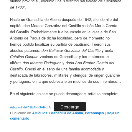
siendo provincial, escribió una “
Relación del volcán de Garachico
de 1706
”.
Nació en Granadilla de Abona después de 1642, siendo hijo del
capitán don Marcos González del Castillo y doña María García
del Castillo. Probablemente fue bautizado en la iglesia de San
Antonio de Padua de dicha localidad, pero de momento no
hemos podido localizar su partida de bautismo. Fueron sus
abuelos paternos:
don Baltasar González del Castillo
y
doña
Catalina Gaspar
, vecinos de Granadilla; y los maternos: el
alférez
don Marcos Rodríguez
y d
oña Ana Beatriz García del
Castillo
. Creció en el seno de una familia acomodada y
destacada de labradores, militares y clérigos, de origen guanche
y portugués, en la que sobresalieron muchos de sus miembros…
En el siguiente enlace se puede descargar el artículo completo:
Descarga
Articulo-FRAY-JUAN-GARCIA
Publicado en
Artículos
,
Granadilla de Abona
,
Personajes
|
Deja un
comentario