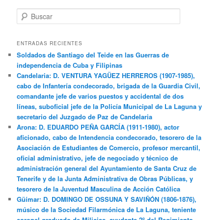
B
u
s
c
ENTRADAS RECIENTES
a
Soldados de Santiago del Teide en las Guerras de
r
independencia de Cuba y Filipinas
Candelaria: D. VENTURA YAGÜEZ HERREROS (1907-1985),
cabo de Infantería condecorado, brigada de la Guardia Civil,
comandante jefe de varios puestos y accidental de dos
líneas, suboficial jefe de la Policía Municipal de La Laguna y
secretario del Juzgado de Paz de Candelaria
Arona: D. EDUARDO PEÑA GARCÍA (1911-1980), actor
aficionado, cabo de Intendencia condecorado, tesorero de la
Asociación de Estudiantes de Comercio, profesor mercantil,
oficial administrativo, jefe de negociado y técnico de
administración general del Ayuntamiento de Santa Cruz de
Tenerife y de la Junta Administrativa de Obras Públicas, y
tesorero de la Juventud Masculina de Acción Católica
Güímar: D. DOMINGO DE OSSUNA Y SAVIÑÓN (1806-1876),
músico de la Sociedad Filarmónica de La Laguna, teniente
coronel graduado de Milicias, ayudante 2º del Regimiento