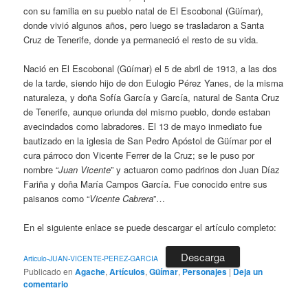
con su familia en su pueblo natal de El Escobonal (Güímar),
donde vivió algunos años, pero luego se trasladaron a Santa
Cruz de Tenerife, donde ya permaneció el resto de su vida.
Nació en El Escobonal (Güímar) el 5 de abril de 1913, a las dos
de la tarde, siendo hijo de don Eulogio Pérez Yanes, de la misma
naturaleza, y doña Sofía García y García, natural de Santa Cruz
de Tenerife, aunque oriunda del mismo pueblo, donde estaban
avecindados como labradores. El 13 de mayo inmediato fue
bautizado en la iglesia de San Pedro Apóstol de Güímar por el
cura párroco don Vicente Ferrer de la Cruz; se le puso por
nombre “
Juan Vicente
” y actuaron como padrinos don Juan Díaz
Fariña y doña María Campos García. Fue conocido entre sus
paisanos como “
Vicente Cabrera
”…
En el siguiente enlace se puede descargar el artículo completo:
Descarga
Articulo-JUAN-VICENTE-PEREZ-GARCIA
Publicado en
Agache
,
Artículos
,
Güímar
,
Personajes
|
Deja un
comentario