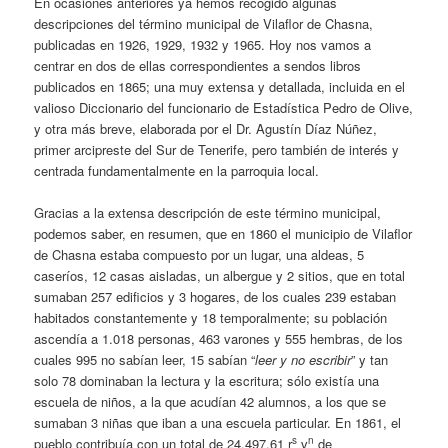
En ocasiones anteriores ya hemos recogido algunas
descripciones del término municipal de Vilaflor de Chasna,
publicadas en 1926, 1929, 1932 y 1965. Hoy nos vamos a
centrar en dos de ellas correspondientes a sendos libros
publicados en 1865; una muy extensa y detallada, incluida en el
valioso Diccionario del funcionario de Estadística Pedro de Olive,
y otra más breve, elaborada por el Dr. Agustín Díaz Núñez,
primer arcipreste del Sur de Tenerife, pero también de interés y
centrada fundamentalmente en la parroquia local.
Gracias a la extensa descripción de este término municipal,
podemos saber, en resumen, que en 1860 el municipio de Vilaflor
de Chasna estaba compuesto por un lugar, una aldeas, 5
caseríos, 12 casas aisladas, un albergue y 2 sitios, que en total
sumaban 257 edificios y 3 hogares, de los cuales 239 estaban
habitados constantemente y 18 temporalmente; su población
ascendía a 1.018 personas, 463 varones y 555 hembras, de los
cuales 995 no sabían leer, 15 sabían “
leer y no escribir
” y tan
solo 78 dominaban la lectura y la escritura; sólo existía una
escuela de niños, a la que acudían 42 alumnos, a los que se
sumaban 3 niñas que iban a una escuela particular. En 1861, el
s
n
pueblo contribuía con un total de 24.497,61 r
v
de