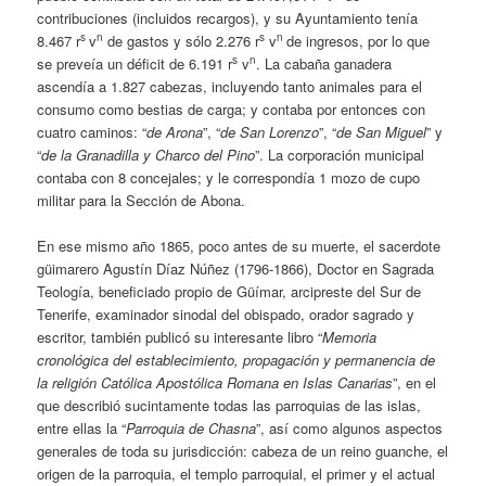
contribuciones (incluidos recargos), y su Ayuntamiento tenía
s
n
s
n
8.467 r
v
de gastos y sólo 2.276 r
v
de ingresos, por lo que
s
n
se preveía un déficit de 6.191 r
v
. La cabaña ganadera
ascendía a 1.827 cabezas, incluyendo tanto animales para el
consumo como bestias de carga; y contaba por entonces con
cuatro caminos: “
de Arona
”, “
de San Lorenzo
”, “
de San Miguel
” y
“
de la Granadilla y Charco del Pino
”. La corporación municipal
contaba con 8 concejales; y le correspondía 1 mozo de cupo
militar para la Sección de Abona.
En ese mismo año 1865, poco antes de su muerte, el sacerdote
güimarero Agustín Díaz Núñez (1796-1866), Doctor en Sagrada
Teología, beneficiado propio de Güímar, arcipreste del Sur de
Tenerife, examinador sinodal del obispado, orador sagrado y
escritor, también publicó su interesante libro “
Memoria
cronológica del establecimiento, propagación y permanencia de
la religión Católica Apostólica Romana en Islas Canarias
”, en el
que describió sucintamente todas las parroquias de las islas,
entre ellas la “
Parroquia de Chasna
”, así como algunos aspectos
generales de toda su jurisdicción: cabeza de un reino guanche, el
origen de la parroquia, el templo parroquial, el primer y el actual