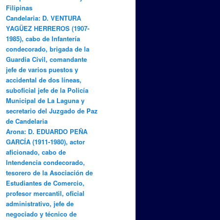
Filipinas
Candelaria: D. VENTURA
YAGÜEZ HERREROS (1907-
1985), cabo de Infantería
condecorado, brigada de la
Guardia Civil, comandante
jefe de varios puestos y
accidental de dos líneas,
suboficial jefe de la Policía
Municipal de La Laguna y
secretario del Juzgado de Paz
de Candelaria
Arona: D. EDUARDO PEÑA
GARCÍA (1911-1980), actor
aficionado, cabo de
Intendencia condecorado,
tesorero de la Asociación de
Estudiantes de Comercio,
profesor mercantil, oficial
administrativo, jefe de
negociado y técnico de