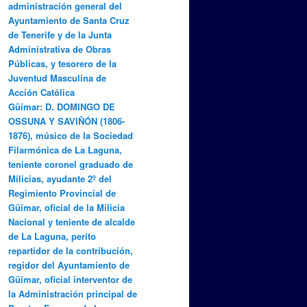
administración general del
Ayuntamiento de Santa Cruz
de Tenerife y de la Junta
Administrativa de Obras
Públicas, y tesorero de la
Juventud Masculina de
Acción Católica
Güímar: D. DOMINGO DE
OSSUNA Y SAVIÑÓN (1806-
1876), músico de la Sociedad
Filarmónica de La Laguna,
teniente coronel graduado de
Milicias, ayudante 2º del
Regimiento Provincial de
Güímar, oficial de la Milicia
Nacional y teniente de alcalde
de La Laguna, perito
repartidor de la contribución,
regidor del Ayuntamiento de
Güímar, oficial interventor de
la Administración principal de