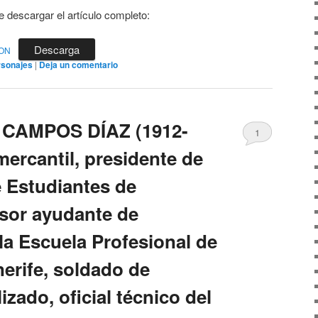
e descargar el artículo completo:
Descarga
NON
rsonajes
|
Deja un comentario
S CAMPOS DÍAZ (1912-
1
mercantil, presidente de
e Estudiantes de
sor ayudante de
la Escuela Profesional de
erife, soldado de
izado, oficial técnico del