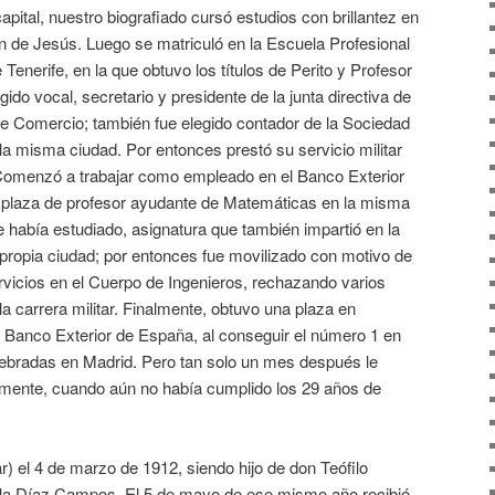
apital, nuestro biografiado cursó estudios con brillantez en
n de Jesús. Luego se matriculó en la Escuela Profesional
enerife, en la que obtuvo los títulos de Perito y Profesor
gido vocal, secretario y presidente de la junta directiva de
de Comercio; también fue elegido contador de la Sociedad
la misma ciudad. Por entonces prestó su servicio militar
Comenzó a trabajar como empleado en el Banco Exterior
 plaza de profesor ayudante de Matemáticas en la misma
 había estudiado, asignatura que también impartió en la
ropia ciudad; por entonces fue movilizado con motivo de
ervicios en el Cuerpo de Ingenieros, rechazando varios
a carrera militar. Finalmente, obtuvo una plaza en
el Banco Exterior de España, al conseguir el número 1 en
lebradas en Madrid. Pero tan solo un mes después le
amente, cuando aún no había cumplido los 29 años de
 el 4 de marzo de 1912, siendo hijo de don Teófilo
a Díaz Campos. El 5 de mayo de ese mismo año recibió