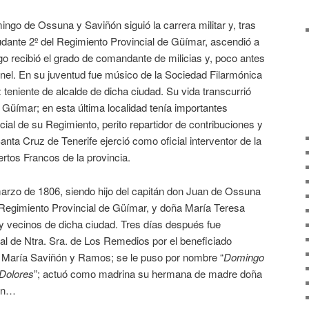
ingo de Ossuna y Saviñón siguió la carrera militar y, tras
udante 2º del Regimiento Provincial de Güímar, ascendió a
go recibió el grado de comandante de milicias y, poco antes
ronel. En su juventud fue músico de la Sociedad Filarmónica
eniente de alcalde de dicha ciudad. Su vida transcurrió
Güímar; en esta última localidad tenía importantes
cial de su Regimiento, perito repartidor de contribuciones y
nta Cruz de Tenerife ejerció como oficial interventor de la
ertos Francos de la provincia.
arzo de 1806, siendo hijo del capitán don Juan de Ossuna
Regimiento Provincial de Güímar, y doña María Teresa
y vecinos de dicha ciudad. Tres días después fue
uial de Ntra. Sra. de Los Remedios por el beneficiado
 María Saviñón y Ramos; se le puso por nombre “
Domingo
 Dolores
”; actuó como madrina su hermana de madre doña
ñón…