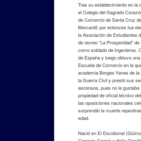
Tras su establecimiento en la c
el Colegio del Sagrado Corazó
de Comercio de Santa Cruz de T
Mercantil; por entonces fue ele
la Asociación de Estudiantes 
de recreo “La Prosperidad” de 
como soldado de Ingenieros. 
de España y luego obtuvo una
Escuela de Comercio en la que
academia Borges-Yanes de la p
la Guerra Civil y prestó sus s
ascensos, pues no le gustaba l
propiedad de oficial técnico d
las oposiciones nacionales ce
sorprendió la muerte repentin
edad.
Nació en El Escobonal (Güímar)
Campos García y doña Domitil