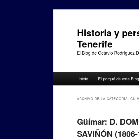
Ir
Ir
al
al
contenido
contenido
Historia y per
principal
secundario
Tenerife
El Blog de Octavio Rodríguez 
Menú
Inicio
El porqué de este Blog
principal
ARCHIVO DE LA CATEGORÍA:
GÜÍ
Güímar: D. DO
SAVIÑÓN (1806-1