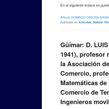
En el siguiente enlace se pued
Articulo-DOMINGO-OSSUNA-SAVI
Publicado en
Artículos
,
Güímar
,
Pe
Güímar: D. LUI
1941), profesor 
la Asociación d
Comercio, profe
Matemáticas de 
Comercio de Ten
Ingenieros movil