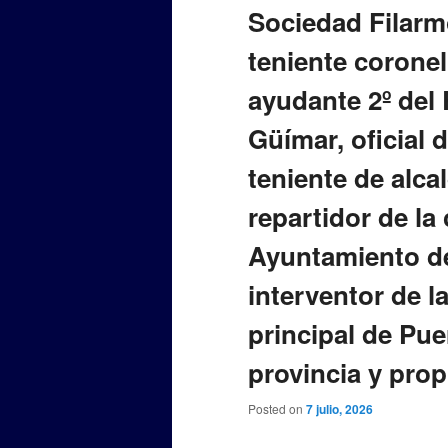
Sociedad Filarm
teniente coronel
ayudante 2º del 
Güímar, oficial d
teniente de alca
repartidor de la
Ayuntamiento de
interventor de l
principal de Pue
provincia y prop
Posted on
7 julio, 2026