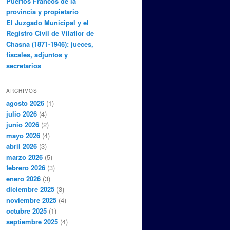
Puertos Francos de la
provincia y propietario
El Juzgado Municipal y el
Registro Civil de Vilaflor de
Chasna (1871-1946): jueces,
fiscales, adjuntos y
secretarios
ARCHIVOS
agosto 2026
(1)
julio 2026
(4)
junio 2026
(2)
mayo 2026
(4)
abril 2026
(3)
marzo 2026
(5)
febrero 2026
(3)
enero 2026
(3)
diciembre 2025
(3)
noviembre 2025
(4)
octubre 2025
(1)
septiembre 2025
(4)