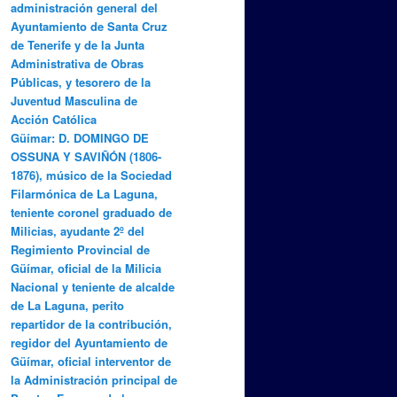
administración general del
Ayuntamiento de Santa Cruz
de Tenerife y de la Junta
Administrativa de Obras
Públicas, y tesorero de la
Juventud Masculina de
Acción Católica
Güímar: D. DOMINGO DE
OSSUNA Y SAVIÑÓN (1806-
1876), músico de la Sociedad
Filarmónica de La Laguna,
teniente coronel graduado de
Milicias, ayudante 2º del
Regimiento Provincial de
Güímar, oficial de la Milicia
Nacional y teniente de alcalde
de La Laguna, perito
repartidor de la contribución,
regidor del Ayuntamiento de
Güímar, oficial interventor de
la Administración principal de