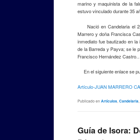
marino y maquinista de la falú
estuvo vinculado durante 35 
Nació en Candelaria el 28 
Marrero y doña Francisca Cast
inmediato fue bautizado en la 
de la Barreda y Payva; se le 
Francisco Hernández Castro
En el siguiente enlace se pue
Artículo-JUAN MARRERO 
Publicado en
Artículos
,
Candelaria
Guía de Isora: 