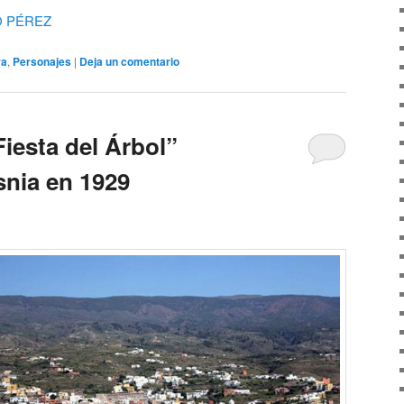
O PÉREZ
ra
,
Personajes
|
Deja un comentario
Fiesta del Árbol”
snia en 1929