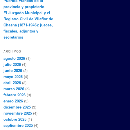
Puertos Francos de la
provincia y propietario
El Juzgado Municipal y el
Registro Civil de Vilaflor de
Chasna (1871-1946): jueces,
fiscales, adjuntos y
secretarios
ARCHIVOS
agosto 2026
(1)
julio 2026
(4)
junio 2026
(2)
mayo 2026
(4)
abril 2026
(3)
marzo 2026
(5)
febrero 2026
(3)
enero 2026
(3)
diciembre 2025
(3)
noviembre 2025
(4)
octubre 2025
(1)
septiembre 2025
(4)