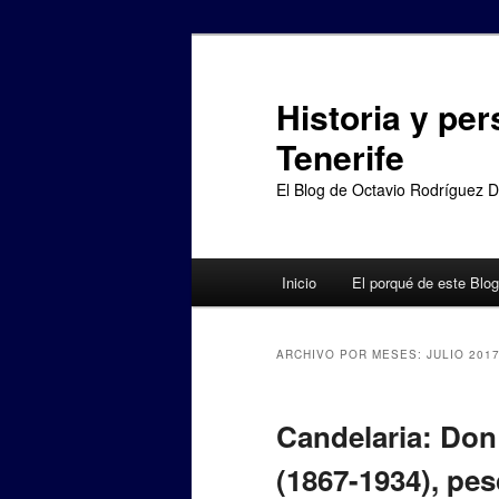
Ir
Ir
al
al
contenido
contenido
Historia y per
principal
secundario
Tenerife
El Blog de Octavio Rodríguez 
Menú
Inicio
El porqué de este Blog
principal
ARCHIVO POR MESES:
JULIO 201
Candelaria: Don
(1867-1934), pe