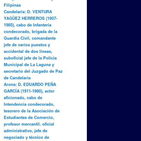
Filipinas
Candelaria: D. VENTURA
YAGÜEZ HERREROS (1907-
1985), cabo de Infantería
condecorado, brigada de la
Guardia Civil, comandante
jefe de varios puestos y
accidental de dos líneas,
suboficial jefe de la Policía
Municipal de La Laguna y
secretario del Juzgado de Paz
de Candelaria
Arona: D. EDUARDO PEÑA
GARCÍA (1911-1980), actor
aficionado, cabo de
Intendencia condecorado,
tesorero de la Asociación de
Estudiantes de Comercio,
profesor mercantil, oficial
administrativo, jefe de
negociado y técnico de