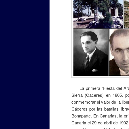
La primera “Fiesta del Árbol
Sierra (Cáceres) en 1805, po
conmemorar el valor de la libe
Cáceres por las batallas libr
Bonaparte. En Canarias, la pr
Canaria el 29 de abril de 1902