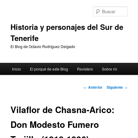
Ir
al
Busc
contenido
principal
Historia y personajes del Sur de
Tenerife
El Blog de Octavio Rodríguez Delgado
Menú
Inicio
El porqué de este Blog
Revistero
Sobre mi
principal
Navegación
←
Anterior
Siguiente
→
de
entradas
Vilaflor de Chasna-Arico:
Don Modesto Fumero