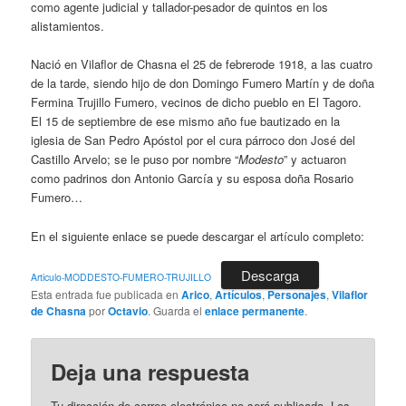
como agente judicial y tallador-pesador de quintos en los
alistamientos.
Nació en Vilaflor de Chasna el 25 de febrerode 1918, a las cuatro
de la tarde, siendo hijo de don Domingo Fumero Martín y de doña
Fermina Trujillo Fumero, vecinos de dicho pueblo en El Tagoro.
El 15 de septiembre de ese mismo año fue bautizado en la
iglesia de San Pedro Apóstol por el cura párroco don José del
Castillo Arvelo; se le puso por nombre “
Modesto
” y actuaron
como padrinos don Antonio García y su esposa doña Rosario
Fumero…
En el siguiente enlace se puede descargar el artículo completo:
Descarga
Articulo-MODDESTO-FUMERO-TRUJILLO
Esta entrada fue publicada en
Arico
,
Artículos
,
Personajes
,
Vilaflor
de Chasna
por
Octavio
. Guarda el
enlace permanente
.
Deja una respuesta
Tu dirección de correo electrónico no será publicada.
Los