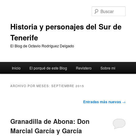
Ir
Ir
al
al
Busc
contenido
contenido
principal
secundario
Historia y personajes del Sur de
Tenerife
El Blog de Octavio Rodríguez Delgado
Menú
Inicio
El porqué de este Blog
Revistero
Sobre mi
principal
ARCHIVO POR MESES:
SEPTIEMBRE 2015
Navegación
Entradas más nuevas
→
de
entradas
Granadilla de Abona: Don
Marcial García y García