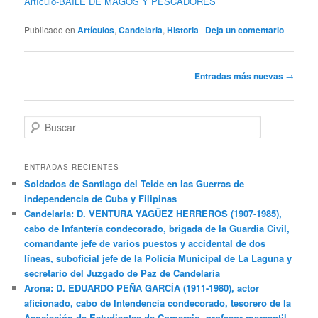
Artículo-BAILE DE MAGOS Y PESCADORES
Publicado en
Artículos
,
Candelaria
,
Historia
|
Deja un comentario
Navegación
Entradas más nuevas
→
de
entradas
B
u
s
c
ENTRADAS RECIENTES
a
Soldados de Santiago del Teide en las Guerras de
r
independencia de Cuba y Filipinas
Candelaria: D. VENTURA YAGÜEZ HERREROS (1907-1985),
cabo de Infantería condecorado, brigada de la Guardia Civil,
comandante jefe de varios puestos y accidental de dos
líneas, suboficial jefe de la Policía Municipal de La Laguna y
secretario del Juzgado de Paz de Candelaria
Arona: D. EDUARDO PEÑA GARCÍA (1911-1980), actor
aficionado, cabo de Intendencia condecorado, tesorero de la
Asociación de Estudiantes de Comercio, profesor mercantil,