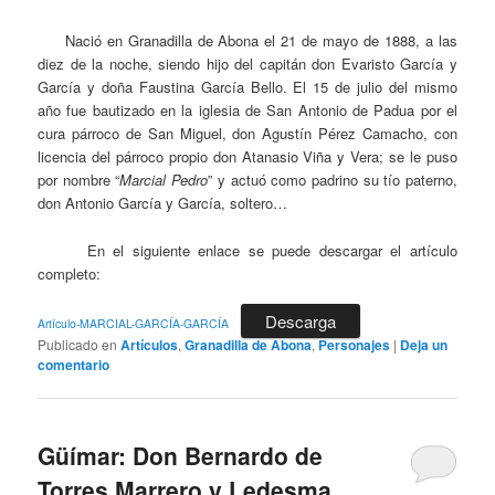
Nació en Granadilla de Abona el 21 de mayo de 1888, a las
diez de la noche, siendo hijo del capitán don Evaristo García y
García y doña Faustina García Bello. El 15 de julio del mismo
año fue bautizado en la iglesia de San Antonio de Padua por el
cura párroco de San Miguel, don Agustín Pérez Camacho, con
licencia del párroco propio don Atanasio Viña y Vera; se le puso
por nombre “
Marcial Pedro
” y actuó como padrino su tío paterno,
don Antonio García y García, soltero…
En el siguiente enlace se puede descargar el artículo
completo:
Descarga
Artículo-MARCIAL-GARCÍA-GARCÍA
Publicado en
Artículos
,
Granadilla de Abona
,
Personajes
|
Deja un
comentario
Güímar: Don Bernardo de
Torres Marrero y Ledesma