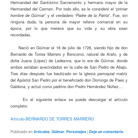
Hermandad del Santísimo Sacramento y hermano mayor de la
Hermandad del Carmen. Por todo ello, se le consideró el “
primer
hombre de Güímar
” y el verdadero “
Padre de la Patria
”. Fue, sin
ninguna duda, la persona de mayor relieve comarcal en su
época, por lo que merece que su vida y su obra sean
recordadas.
Nació en Güímar el 18 de julio de 1726, siendo hijo de don
Bernardo de Torres Marrero y Bencomo, natural de Arafo, y de
doña Juana (López) de Ledesma, que lo era de Güímar, donde
ambos estaban avecindados en la calle de San Pedro de Abajo.
Tres días después fue bautizado en la iglesia parroquial matriz
del Apóstol San Pedro por el beneficiado don Domingo de Paes y
Galdona, y actuó como padrino don Pedro Hernández Núñez…
En el siguiente enlace se puede descargar el artículo
completo:
Artículo-BERNARDO DE TORRES MARRERO
Publicado en
Artículos
,
Güímar
,
Personajes
|
Deja un comentario