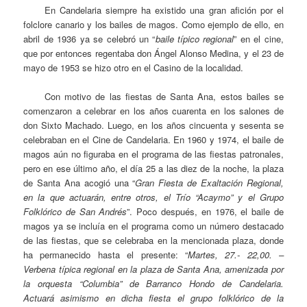
En Candelaria siempre ha existido una gran afición por el
folclore canario y los bailes de magos. Como ejemplo de ello, en
abril de 1936 ya se celebró un “
baile típico regional
” en el cine,
que por entonces regentaba don Ángel Alonso Medina, y el 23 de
mayo de 1953 se hizo otro en el Casino de la localidad.
Con motivo de las fiestas de Santa Ana, estos bailes se
comenzaron a celebrar en los años cuarenta en los salones de
don Sixto Machado. Luego, en los años cincuenta y sesenta se
celebraban en el Cine de Candelaria. En 1960 y 1974, el baile de
magos aún no figuraba en el programa de las fiestas patronales,
pero en ese último año, el día 25 a las diez de la noche, la plaza
de Santa Ana acogió una “
Gran Fiesta de Exaltación Regional,
en la que actuarán, entre otros, el Trío “Acaymo” y el Grupo
Folklórico de San Andrés
”. Poco después, en 1976, el baile de
magos ya se incluía en el programa como un número destacado
de las fiestas, que se celebraba en la mencionada plaza, donde
ha permanecido hasta el presente: “
Martes, 27.- 22,00. –
Verbena típica regional en la plaza de Santa Ana, amenizada por
la orquesta “Columbia” de Barranco Hondo de Candelaria.
Actuará asimismo en dicha fiesta el grupo folklórico de la