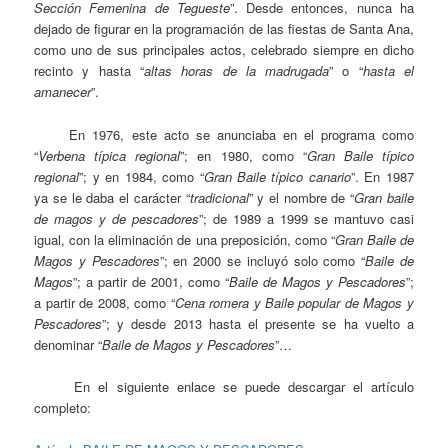
Sección Femenina de Tegueste
”. Desde entonces, nunca ha
dejado de figurar en la programación de las fiestas de Santa Ana,
como uno de sus principales actos, celebrado siempre en dicho
recinto y hasta “
altas horas de la madrugada
” o “
hasta el
amanecer
”.
En 1976, este acto se anunciaba en el programa como
“
Verbena típica regional
”; en 1980, como “
Gran Baile típico
regional
”; y en 1984, como “
Gran Baile típico canario
”. En 1987
ya se le daba el carácter “
tradicional
” y el nombre de “
Gran baile
de magos y de pescadores
”; de 1989 a 1999 se mantuvo casi
igual, con la eliminación de una preposición, como “
Gran Baile de
Magos y Pescadores
”; en 2000 se incluyó solo como “
Baile de
Magos
”; a partir de 2001, como “
Baile de Magos y Pescadores
”;
a partir de 2008, como “
Cena romera y Baile popular de Magos y
Pescadores
”; y desde 2013 hasta el presente se ha vuelto a
denominar “
Baile de Magos y Pescadores
”…
En el siguiente enlace se puede descargar el artículo
completo: