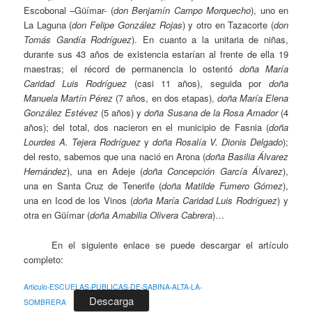
Escobonal –Güímar- (
don Benjamín Campo Morquecho
), uno en
La Laguna (
don Felipe González Rojas
) y otro en Tazacorte (
don
Tomás Gandía Rodríguez
). En cuanto a la unitaria de niñas,
durante sus 43 años de existencia estarían al frente de ella 19
maestras; el récord de permanencia lo ostentó
doña María
Caridad Luis Rodríguez
(casi 11 años), seguida por
doña
Manuela Martín Pérez
(7 años, en dos etapas),
doña
María Elena
González Estévez
(5 años) y
doña
Susana de la Rosa Amador
(4
años); del total, dos nacieron en el municipio de Fasnia (
doña
Lourdes A. Tejera Rodríguez
y
doña Rosalía V. Dionis Delgado
);
del resto, sabemos que una nació en Arona (
doña Basilia Álvarez
Hernández
), una en Adeje (
doña Concepción García Álvarez
),
una en Santa Cruz de Tenerife (
doña Matilde Fumero Gómez
),
una en Icod de los Vinos (
doña María Caridad Luis Rodríguez
) y
otra en Güímar (
doña Amabilia Olivera Cabrera
)…
En el siguiente enlace se puede descargar el artículo
completo:
Articulo-ESCUELAS-PUBLICAS-DE-SABINA-ALTA-LA-
Descarga
SOMBRERA