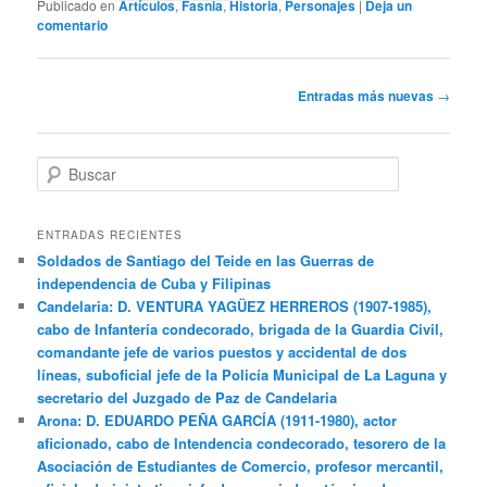
Publicado en
Artículos
,
Fasnia
,
Historia
,
Personajes
|
Deja un
comentario
Navegación
Entradas más nuevas
→
de
entradas
B
u
s
c
ENTRADAS RECIENTES
a
Soldados de Santiago del Teide en las Guerras de
r
independencia de Cuba y Filipinas
Candelaria: D. VENTURA YAGÜEZ HERREROS (1907-1985),
cabo de Infantería condecorado, brigada de la Guardia Civil,
comandante jefe de varios puestos y accidental de dos
líneas, suboficial jefe de la Policía Municipal de La Laguna y
secretario del Juzgado de Paz de Candelaria
Arona: D. EDUARDO PEÑA GARCÍA (1911-1980), actor
aficionado, cabo de Intendencia condecorado, tesorero de la
Asociación de Estudiantes de Comercio, profesor mercantil,