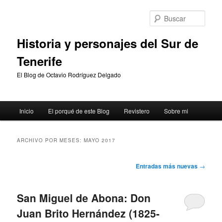
Ir
Ir
al
al
Busc
contenido
contenido
principal
secundario
Historia y personajes del Sur de
Tenerife
El Blog de Octavio Rodríguez Delgado
Menú
Inicio
El porqué de este Blog
Revistero
Sobre mi
principal
ARCHIVO POR MESES:
MAYO 2017
Navegación
Entradas más nuevas
→
de
entradas
San Miguel de Abona: Don
Juan Brito Hernández (1825-