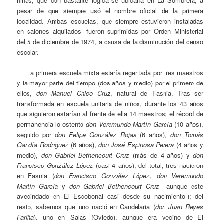
niñas, que con bastante lógica se ubicaría en La Sombrera, a
pesar de que siempre usó el nombre oficial de la primera
localidad. Ambas escuelas, que siempre estuvieron instaladas
en salones alquilados, fueron suprimidas por Orden Ministerial
del 5 de diciembre de 1974, a causa de la disminución del censo
escolar.
La primera escuela mixta estaría regentada por tres maestros
y la mayor parte del tiempo (dos años y medio) por el primero de
ellos,
don Manuel Chico Cruz
, natural de Fasnia. Tras ser
transformada en escuela unitaria de niños, durante los 43 años
que siguieron estarían al frente de ella 14 maestros; el récord de
permanencia lo ostentó
don Veremundo Martín García
(10 años),
seguido por
don Felipe González Rojas
(6 años),
don Tomás
Gandía Rodríguez
(6 años),
don José Espinosa Perera
(4 años y
medio),
don Gabriel Bethencourt Cruz
(más de 4 años) y
don
Francisco González López
(casi 4 años); del total, tres nacieron
en Fasnia (
don Francisco González López
,
don Veremundo
Martín García
y
don Gabriel Bethencourt Cruz
–aunque éste
avecindado en El Escobonal casi desde su nacimiento-); del
resto, sabemos que uno nació en Candelaria (
don Juan Reyes
Fariña
), uno en Salas (Oviedo), aunque era vecino de El