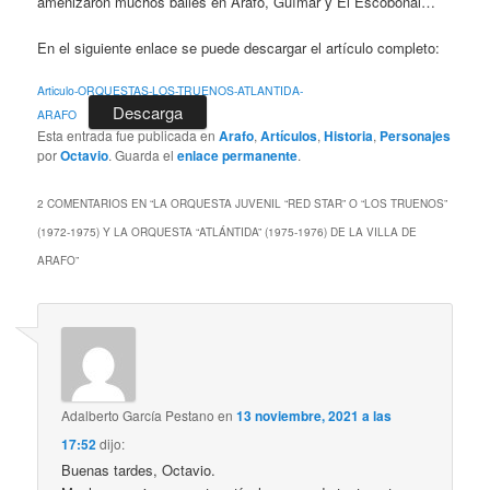
amenizaron muchos bailes en Arafo, Güímar y El Escobonal…
En el siguiente enlace se puede descargar el artículo completo:
Articulo-ORQUESTAS-LOS-TRUENOS-ATLANTIDA-
Descarga
ARAFO
Esta entrada fue publicada en
Arafo
,
Artículos
,
Historia
,
Personajes
por
Octavio
. Guarda el
enlace permanente
.
2 COMENTARIOS EN “
LA ORQUESTA JUVENIL “RED STAR” O “LOS TRUENOS”
(1972-1975) Y LA ORQUESTA “ATLÁNTIDA” (1975-1976) DE LA VILLA DE
ARAFO
”
Adalberto García Pestano
en
13 noviembre, 2021 a las
17:52
dijo:
Buenas tardes, Octavio.