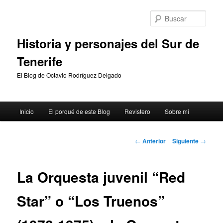
Ir
al
Busc
contenido
principal
Historia y personajes del Sur de
Tenerife
El Blog de Octavio Rodríguez Delgado
Menú
Inicio
El porqué de este Blog
Revistero
Sobre mi
principal
Navegación
←
Anterior
Siguiente
→
de
entradas
La Orquesta juvenil “Red
Star” o “Los Truenos”