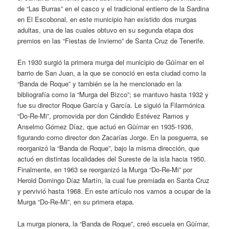
de “Las Burras” en el casco y el tradicional entierro de la Sardina
en El Escobonal, en este municipio han existido dos murgas
adultas, una de las cuales obtuvo en su segunda etapa dos
premios en las “Fiestas de Invierno” de Santa Cruz de Tenerife.
En 1930 surgió la primera murga del municipio de Güímar en el
barrio de San Juan, a la que se conoció en esta ciudad como la
“Banda de Roque” y también se la he mencionado en la
bibliografía como la “Murga del Bizco”; se mantuvo hasta 1932 y
fue su director Roque García y García. Le siguió la Filarmónica
“Do-Re-Mi”, promovida por don Cándido Estévez Ramos y
Anselmo Gómez Díaz, que actuó en Güímar en 1935-1936,
figurando como director don Zacarías Jorge. En la posguerra, se
reorganizó la “Banda de Roque”, bajo la misma dirección, que
actuó en distintas localidades del Sureste de la isla hacia 1950.
Finalmente, en 1963 se reorganizó la Murga “Do-Re-Mi” por
Herold Domingo Díaz Martín, la cual fue premiada en Santa Cruz
y pervivió hasta 1968. En este artículo nos vamos a ocupar de la
Murga “Do-Re-Mi”, en su primera etapa.
La murga pionera, la “Banda de Roque”, creó escuela en Güímar,