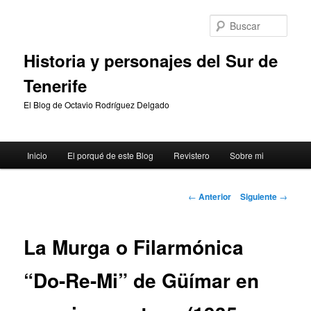
Ir
al
Busc
contenido
principal
Historia y personajes del Sur de
Tenerife
El Blog de Octavio Rodríguez Delgado
Menú
Inicio
El porqué de este Blog
Revistero
Sobre mi
principal
Navegación
←
Anterior
Siguiente
→
de
entradas
La Murga o Filarmónica
“Do-Re-Mi” de Güímar en