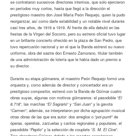
se contrataron sucesivos directores interinos, que solo ejercieron
en períodos muy cortos, hasta que llegó a la dirección el
prestigioso maestro don José María Peón Requejo, quien la pudo
reorganizar, así como darle estabilidad y un notable nivel durante
casi tres años, de 1916 a 1919. Al frente de ella debutó en las
fiestas de la Virgen del Socorro, pero su estreno oficial tuvo lugar
en un brillante concierto ofrecido en la plaza de San Pedro, que
tuvo repercusión nacional y en el que la Banda estrenó su nuevo
uniforme, obra del sastre don Ernesto Zamorano, titular también
de una administración de lotería que le había dado un premio a
su director.
Durante su etapa güimarera, el maestro Peón Requejo formó una
orquesta y, como además de director y concertador era un
prestigioso compositor, estrenó con la Banda de Güímar cuatro
obras suyas, algunas con motivos güimareros: el pasodoble “
El
8.718
”, las marchas “
El Sagrario
” y “
San Juan
” y la gavota
“
Carmen
”; además, se interpretaron por dicha agrupación musical
otras obras de las que era autor: dos arreglos o “
pot-purrit
” de
óperas, operetas, zarzuelas y cantos regionales y populares, el
pasodoble “
Pepito
” y la selección de couplets “
S. M. El Cine
”.
Tras abandonar Güímar, debido a los recortes económicos