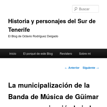
Ir
al
Busc
contenido
principal
Historia y personajes del Sur de
Tenerife
El Blog de Octavio Rodríguez Delgado
Menú
Inicio
El porqué de este Blog
Revistero
Sobre mi
principal
Navegación
←
Anterior
Siguiente
→
de
entradas
La municipalización de la
Banda de Música de Güímar