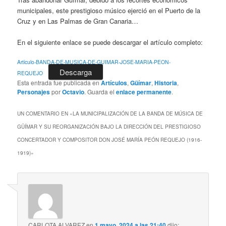
municipales, este prestigioso músico ejerció en el Puerto de la
Cruz y en Las Palmas de Gran Canaria…
En el siguiente enlace se puede descargar el artículo completo:
Articulo-BANDA-DE-MUSICA-DE-GUIMAR-JOSE-MARIA-PEON-
Descarga
REQUEJO
Esta entrada fue publicada en
Artículos
,
Güímar
,
Historia
,
Personajes
por
Octavio
. Guarda el
enlace permanente
.
UN COMENTARIO EN «
LA MUNICIPALIZACIÓN DE LA BANDA DE MÚSICA DE
GÜÍMAR Y SU REORGANIZACIÓN BAJO LA DIRECCIÓN DEL PRESTIGIOSO
CONCERTADOR Y COMPOSITOR DON JOSÉ MARÍA PEÓN REQUEJO (1916-
1919)
»
CARLOTA ALVAREZ
en
1 mayo, 2024 a las 21:40
dijo: