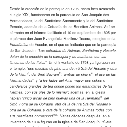
Desde la creación de la parroquia en 1796, hasta bien avanzado
el siglo XIX, funcionaron en la parroquia de San Joaquín dos
Hermandades, la del Santísimo Sacramento y la del Santísimo
Rosario, además de la Cofradía de las Benditas Ánimas. Así se
afirmaba en el informe facilitado el 10 de septiembre de 1805 por
el párroco don Juan Evangelista Martínez Texera, recogido en la
Estadística
de Escolar, en el que se indicaba que en la parroquia
de San Joaquín: “
Las cofradías de Animas, Santísimo y Rosario,
datan de la erección de la parroquia y se sostienen con las
limosnas de los fieles
”. En el inventario de 1798 ya figuraban en
el templo: “
dos mecitas de pino una de nrâ Srâ del Rosario y otra
d
to
a
de la Herm
. del Smô Sacram
. ambas de pino p
. el uso de las
Hermandades
”; y “
a los lados del Altar mayor dos cubos o
candeleros grandes de tea donde ponen los estandartes de las
Hermes. con sus pies de lo mismo
”; además, en la iglesia
d
habían “
cinco arcas de pino nuevas una de la Hermand
. del
Smô y otra de su Cofradia, otra de la de nrâ Srâ del Rosario y
otra de su Cofradia, y otra de la cofradia de Animas todas con
tes
sus pestilleras correspond
”. Varias décadas después, en el
inventario de 1834 figuran en la iglesia de San Joaquín: “
Siete
a