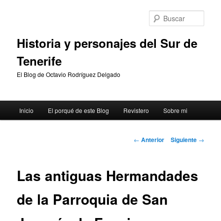
Ir
al
Busc
contenido
principal
Historia y personajes del Sur de
Tenerife
El Blog de Octavio Rodríguez Delgado
Menú
Inicio
El porqué de este Blog
Revistero
Sobre mi
principal
Navegación
←
Anterior
Siguiente
→
de
entradas
Las antiguas Hermandades
de la Parroquia de San