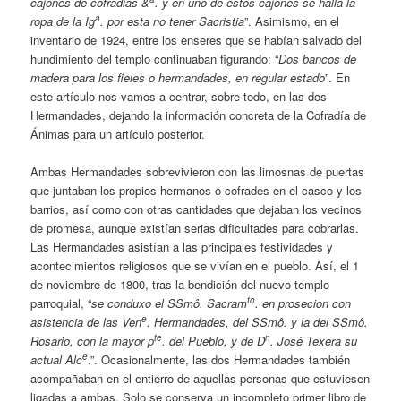
cajones de cofradias &
. y en uno de estos cajones se halla la
a
ropa de la Ig
. por esta no tener Sacristia
”. Asimismo, en el
inventario de 1924, entre los enseres que se habían salvado del
hundimiento del templo continuaban figurando: “
Dos bancos de
madera para los fieles o hermandades, en regular estado
”. En
este artículo nos vamos a centrar, sobre todo, en las dos
Hermandades, dejando la información concreta de la Cofradía de
Ánimas para un artículo posterior.
Ambas Hermandades sobrevivieron con las limosnas de puertas
que juntaban los propios hermanos o cofrades en el casco y los
barrios, así como con otras cantidades que dejaban los vecinos
de promesa, aunque existían serias dificultades para cobrarlas.
Las Hermandades asistían a las principales festividades y
acontecimientos religiosos que se vivían en el pueblo. Así, el 1
de noviembre de 1800, tras la bendición del nuevo templo
to
parroquial, “
se conduxo el SSmô. Sacram
. en prosecion con
e
asistencia de las Ven
. Hermandades, del SSmô. y la del SSmô.
te
n
Rosario, con la mayor p
. del Pueblo, y de D
. José Texera su
e
actual Alc
.”. Ocasionalmente, las dos Hermandades también
acompañaban en el entierro de aquellas personas que estuviesen
ligadas a ambas. Solo se conserva un incompleto primer libro de