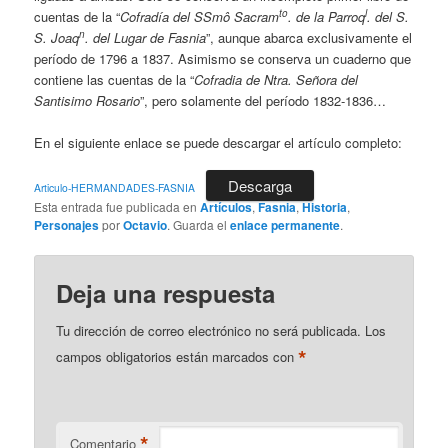
to
l
cuentas de la “
Cofradía del SSmô Sacram
. de la Parroq
. del S.
n
S. Joaq
. del Lugar de Fasnia
”, aunque abarca exclusivamente el
período de 1796 a 1837. Asimismo se conserva un cuaderno que
contiene las cuentas de la “
Cofradia de Ntra. Señora del
Santisimo Rosario
”, pero solamente del período 1832-1836…
En el siguiente enlace se puede descargar el artículo completo:
Descarga
Articulo-HERMANDADES-FASNIA
Esta entrada fue publicada en
Artículos
,
Fasnia
,
Historia
,
Personajes
por
Octavio
. Guarda el
enlace permanente
.
Deja una respuesta
Tu dirección de correo electrónico no será publicada.
Los
*
campos obligatorios están marcados con
*
Comentario