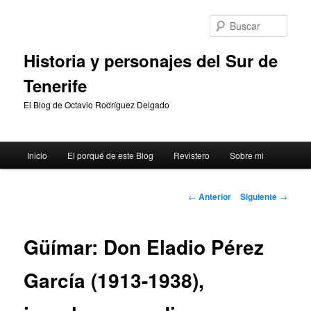
Ir
al
Busc
contenido
principal
Historia y personajes del Sur de
Tenerife
El Blog de Octavio Rodríguez Delgado
Menú
Inicio
El porqué de este Blog
Revistero
Sobre mi
principal
Navegación
←
Anterior
Siguiente
→
de
entradas
Güímar: Don Eladio Pérez
García (1913-1938),