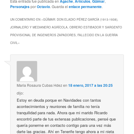
Esta entrada fue publicada en
Agache
,
Artículos
,
Güímar
,
Personajes
por
Octavio
. Guarda el
enlace permanente
.
UN COMENTARIO EN «
GÜÍMAR: DON ELADIO PÉREZ GARCÍA (1913-1938),
JORNALERO Y MEDIANERO AGRÍCOLA, OBRERO ESTIBADOR Y SARGENTO
PROVISIONAL DE INGENIEROS ZAPADORES, FALLECIDO EN LA GUERRA
CIVIL
»
Maria Rosaura Cubas Hdez
en
18 enero, 2017 a las 20:25
dijo:
Estoy en deuda porque en Navidades con tantos
acontecimientos y reuniones de familia no tenía
tranquilidad para nada. Ahora que mi marido Ricardo
encontró parte de tus extensas publicaciones, pensé que
quería ponerme en contacto contigo para una vez más
darte las gracias. Ahí en Tenerife tengo ahora a mi nieta