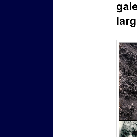
gale
larg