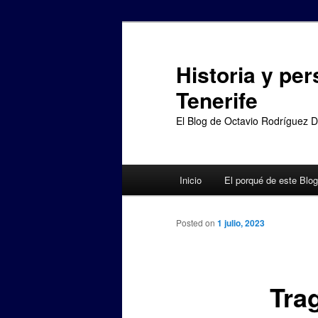
Ir
al
contenido
Historia y per
principal
Tenerife
El Blog de Octavio Rodríguez 
Menú
Inicio
El porqué de este Blog
principal
Posted on
1 julio, 2023
Tra