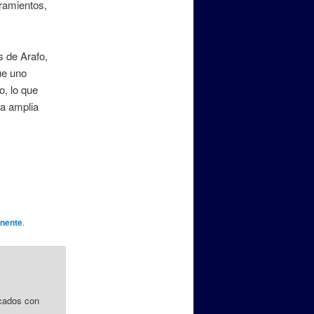
oramientos,
 de Arafo,
ue uno
o, lo que
na amplia
nente
.
cados con