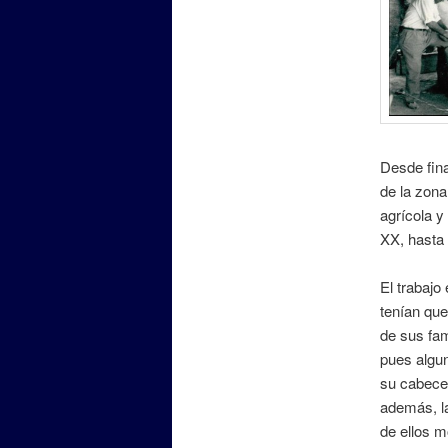
Desde fina
de la zona
agrícola y
XX, hasta 
El trabajo
tenían que
de sus fami
pues algun
su cabecer
además, la
de ellos m