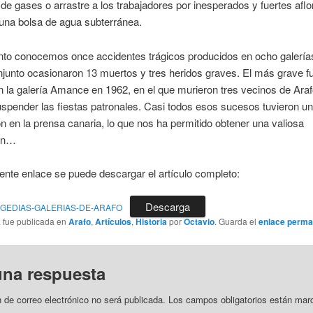
 de gases o arrastre a los trabajadores por inesperados y fuertes afl
una bolsa de agua subterránea.
o conocemos once accidentes trágicos producidos en ocho galerías
junto ocasionaron 13 muertos y tres heridos graves. El más grave f
n la galería Amance en 1962, en el que murieron tres vecinos de Araf
uspender las fiestas patronales. Casi todos esos sucesos tuvieron u
n en la prensa canaria, lo que nos ha permitido obtener una valiosa
ión…
iente enlace se puede descargar el artículo completo:
Descarga
RAGEDIAS-GALERIAS-DE-ARAFO
a fue publicada en
Arafo
,
Artículos
,
Historia
por
Octavio
. Guarda el
enlace perma
una respuesta
n de correo electrónico no será publicada.
Los campos obligatorios están mar