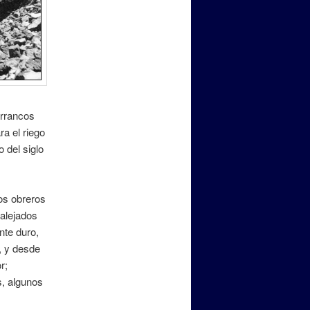
arrancos
a el riego
 del siglo
los obreros
 alejados
ante duro,
, y desde
r;
s, algunos