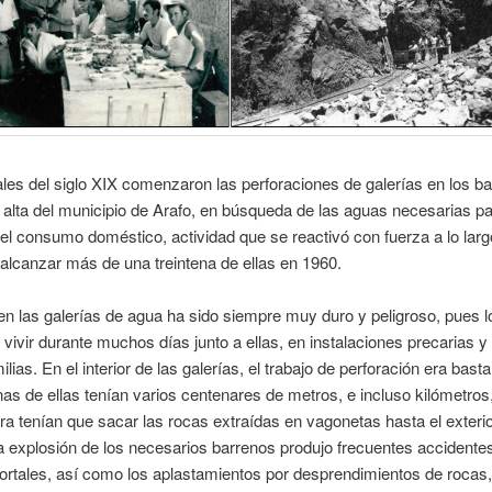
les del siglo XIX comenzaron las perforaciones de galerías en los b
 alta del municipio de Arafo, en búsqueda de las aguas necesarias par
 el consumo doméstico, actividad que se reactivó con fuerza a lo largo
alcanzar más de una treintena de ellas en 1960.
 en las galerías de agua ha sido siempre muy duro y peligroso, pues 
 vivir durante muchos días junto a ellas, en instalaciones precarias y
lias. En el interior de las galerías, el trabajo de perforación era bast
as de ellas tenían varios centenares de metros, e incluso kilómetros
a tenían que sacar las rocas extraídas en vagonetas hasta el exterio
 explosión de los necesarios barrenos produjo frecuentes accidente
ortales, así como los aplastamientos por desprendimientos de rocas,