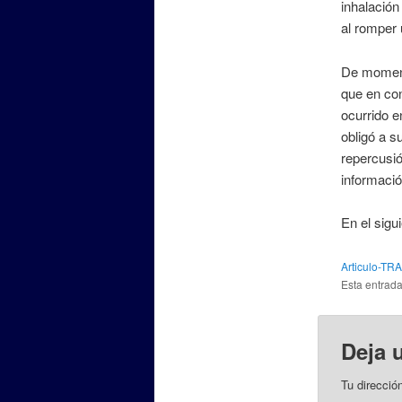
inhalación
al romper 
De moment
que en con
ocurrido e
obligó a s
repercusió
informac
En el sigu
Articulo-T
Esta entrad
Deja 
Tu direcció