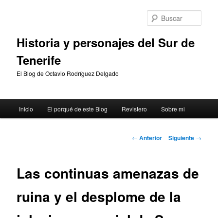
Ir
al
Busc
contenido
principal
Historia y personajes del Sur de
Tenerife
El Blog de Octavio Rodríguez Delgado
Menú
Inicio
El porqué de este Blog
Revistero
Sobre mi
principal
Navegación
←
Anterior
Siguiente
→
de
entradas
Las continuas amenazas de
ruina y el desplome de la