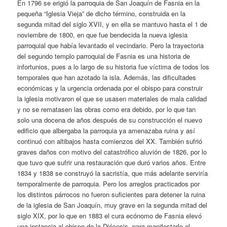
En 1796 se erigió la parroquia de San Joaquín de Fasnia en la
pequeña “Iglesia Vieja” de dicho término, construida en la
segunda mitad del siglo XVII, y en ella se mantuvo hasta el 1 de
noviembre de 1800, en que fue bendecida la nueva iglesia
parroquial que había levantado el vecindario. Pero la trayectoria
del segundo templo parroquial de Fasnia es una historia de
infortunios, pues a lo largo de su historia fue víctima de todos los
temporales que han azotado la isla. Además, las dificultades
económicas y la urgencia ordenada por el obispo para construir
la iglesia motivaron el que se usasen materiales de mala calidad
y no se rematasen las obras como era debido, por lo que tan
solo una docena de años después de su construcción el nuevo
edificio que albergaba la parroquia ya amenazaba ruina y así
continuó con altibajos hasta comienzos del XX. También sufrió
graves daños con motivo del catastrófico aluvión de 1826, por lo
que tuvo que sufrir una restauración que duró varios años. Entre
1834 y 1838 se construyó la sacristía, que más adelante serviría
temporalmente de parroquia. Pero los arreglos practicados por
los distintos párrocos no fueron suficientes para detener la ruina
de la iglesia de San Joaquín, muy grave en la segunda mitad del
siglo XIX, por lo que en 1883 el cura ecónomo de Fasnia elevó
una instancia al obispo de la Diócesis, para manifestarle el