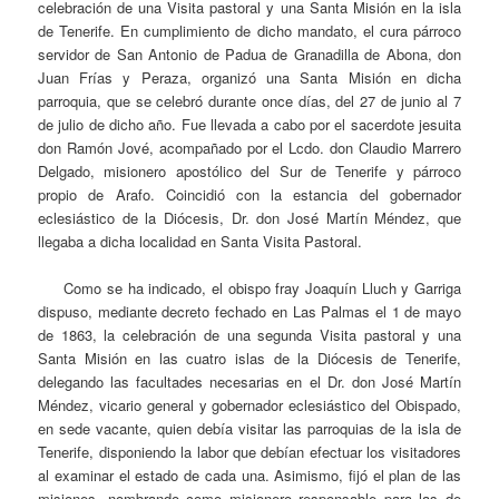
celebración de una Visita pastoral y una Santa Misión en la isla
de Tenerife. En cumplimiento de dicho mandato, el cura párroco
servidor de San Antonio de Padua de Granadilla de Abona, don
Juan Frías y Peraza, organizó una Santa Misión en dicha
parroquia, que se celebró durante once días, del 27 de junio al 7
de julio de dicho año. Fue llevada a cabo por el sacerdote jesuita
don Ramón Jové, acompañado por el Lcdo. don Claudio Marrero
Delgado, misionero apostólico del Sur de Tenerife y párroco
propio de Arafo. Coincidió con la estancia del gobernador
eclesiástico de la Diócesis, Dr. don José Martín Méndez, que
llegaba a dicha localidad en Santa Visita Pastoral.
Como se ha indicado, el obispo fray Joaquín Lluch y Garriga
dispuso, mediante decreto fechado en Las Palmas el 1 de mayo
de 1863, la celebración de una segunda Visita pastoral y una
Santa Misión en las cuatro islas de la Diócesis de Tenerife,
delegando las facultades necesarias en el Dr. don José Martín
Méndez, vicario general y gobernador eclesiástico del Obispado,
en sede vacante, quien debía visitar las parroquias de la isla de
Tenerife, disponiendo la labor que debían efectuar los visitadores
al examinar el estado de cada una. Asimismo, fijó el plan de las
misiones, nombrando como misionero responsable para las de