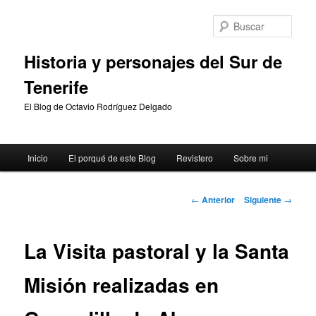
Ir
al
Busc
contenido
principal
Historia y personajes del Sur de
Tenerife
El Blog de Octavio Rodríguez Delgado
Menú
Inicio
El porqué de este Blog
Revistero
Sobre mi
principal
Navegación
←
Anterior
Siguiente
→
de
entradas
La Visita pastoral y la Santa
Misión realizadas en