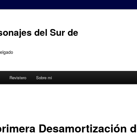
sonajes del Sur de
Delgado
Revistero
Sobre mi
primera Desamortización 