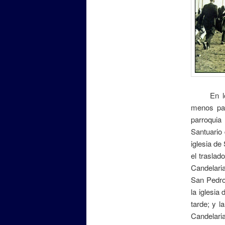
En los ca
menos par
parroquia
Santuario 
iglesia de
el traslad
Candelaria
San Pedro
la iglesia
tarde; y l
Candelari