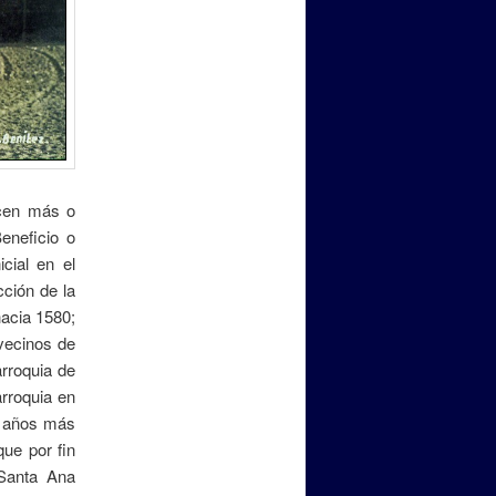
ocen más o
eneficio o
cial en el
cción de la
hacia 1580;
 vecinos de
arroquia de
rroquia en
os años más
que por fin
 Santa Ana