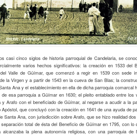
si cinco siglos de historia parroquial de Candelaria, se con
cialmente varios hechos significativos: la creación en 1533 del B
 del Valle de Güímar, que comenzó a regir en 1539 con sede ini
de la Virgen y a partir de 1543 en la cueva de San Blas; la constru
 Santa Ana y el establecimiento en ella de dicha parroquia comarcal 
o de esa parroquia a Güímar en 1630; el pleito entablado entre los
 y Arafo con el beneficiado de Güímar, al negarse a acudir a la p
 Apóstol, que concluyó con la creación en 1641 de una ayuda de pa
 de Santa Ana, con jurisdicción sobre Arafo, que se hizo realidad d
a separación total de ésta del Beneficio de Güímar en 1795, con lo 
a alcanzaba la plena autonomía religiosa, con una parroquia de