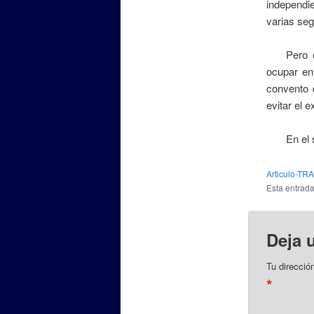
independi
varias se
Pero exi
ocupar en 
convento 
evitar el 
En el sig
Articulo-
Esta entrad
Deja 
Tu direcció
*