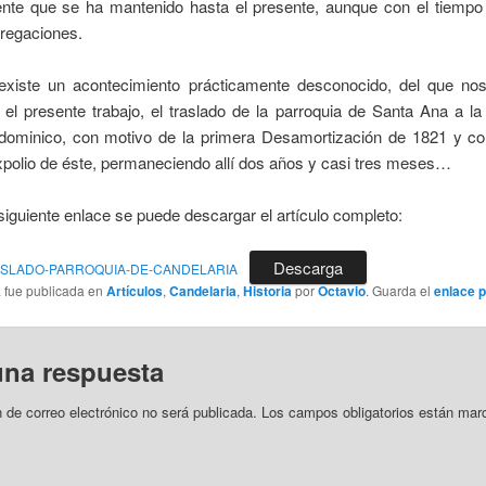
ente que se ha mantenido hasta el presente, aunque con el tiempo 
gregaciones.
ste un acontecimiento prácticamente desconocido, del que no
el presente trabajo, el traslado de la parroquia de Santa Ana a la 
dominico, con motivo de la primera Desamortización de 1821 y con
expolio de éste, permaneciendo allí dos años y casi tres meses…
uiente enlace se puede descargar el artículo completo:
Descarga
TRASLADO-PARROQUIA-DE-CANDELARIA
a fue publicada en
Artículos
,
Candelaria
,
Historia
por
Octavio
. Guarda el
enlace 
una respuesta
n de correo electrónico no será publicada.
Los campos obligatorios están mar