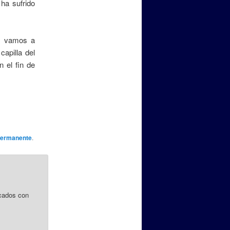
ha sufrido
s vamos a
capilla del
 el fin de
permanente
.
cados con