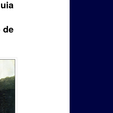
quia
 de