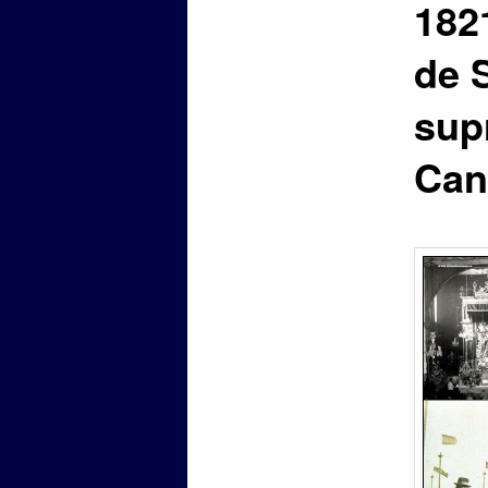
1821
de 
sup
Can