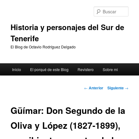
Ir
al
Busc
contenido
principal
Historia y personajes del Sur de
Tenerife
El Blog de Octavio Rodríguez Delgado
Menú
Inicio
El porqué de este Blog
Revistero
Sobre mi
principal
Navegación
←
Anterior
Siguiente
→
de
entradas
Güímar: Don Segundo de la
Oliva y López (1827-1899),