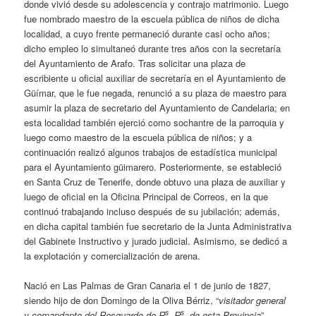
donde vivió desde su adolescencia y contrajo matrimonio. Luego
fue nombrado maestro de la escuela pública de niños de dicha
localidad, a cuyo frente permaneció durante casi ocho años;
dicho empleo lo simultaneó durante tres años con la secretaría
del Ayuntamiento de Arafo. Tras solicitar una plaza de
escribiente u oficial auxiliar de secretaría en el Ayuntamiento de
Güímar, que le fue negada, renunció a su plaza de maestro para
asumir la plaza de secretario del Ayuntamiento de Candelaria; en
esta localidad también ejerció como sochantre de la parroquia y
luego como maestro de la escuela pública de niños; y a
continuación realizó algunos trabajos de estadística municipal
para el Ayuntamiento güimarero. Posteriormente, se estableció
en Santa Cruz de Tenerife, donde obtuvo una plaza de auxiliar y
luego de oficial en la Oficina Principal de Correos, en la que
continuó trabajando incluso después de su jubilación; además,
en dicha capital también fue secretario de la Junta Administrativa
del Gabinete Instructivo y jurado judicial. Asimismo, se dedicó a
la explotación y comercialización de arena.
Nació en Las Palmas de Gran Canaria el 1 de junio de 1827,
siendo hijo de don Domingo de la Oliva Bérriz, “
visitador general
s
s
y comandante del Resguardo de R
. R
. de esta Provincia
”,