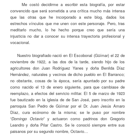
Me costó decidirme a escribir esta biografía, por estar
convencido que será sometida a una crítica mucho más intensa
que las otras que he incorporado a este blog, dados los
estrechos vínculos que me unen con este personaje. Pero, tras
meditarlo mucho, lo he hecho porque creo que sería una
injusticia no dar a conocer su intensa trayectoria profesional y
vocacional.
Nuestro biografiado nació en El Escobonal (Güímar) el 22 de
noviembre de 1922, a las dos de la tarde, siendo hijo de los
agricultores don Juan Rodríguez Yanes y doña Benilda Díaz
Hernández, naturales y vecinos de dicho pueblo en El Barranco;
no obstante, cosas de la época, sería apuntado por su padre
como nacido el 13 de enero siguiente, para que cambiase de
reemplazo, a efectos del servicio militar. El 5 de marzo de 1923
fue bautizado en la iglesia de de San José, pero inscrito en la
parroquia San Pedro de Güímar por el Dr. Juan Jesús Amaro
Díaz, cura ecónomo de la misma; se le puso por nombre
“
Domingo Octavio
” y actuaron como padrinos don Gregorio
Leandro y doña Pilar Castro. Se le conoció siempre entre sus
paisanos por su segundo nombre, Octavio…