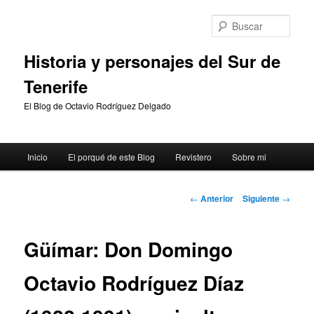
Ir
al
Busc
contenido
principal
Historia y personajes del Sur de
Tenerife
El Blog de Octavio Rodríguez Delgado
Menú
Inicio
El porqué de este Blog
Revistero
Sobre mi
principal
Navegación
←
Anterior
Siguiente
→
de
entradas
Güímar: Don Domingo
Octavio Rodríguez Díaz