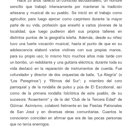
Hace 25 años falleció un conocido escobonalero, un hombre
sencillo que trabajó intensamente por mantener la tradición
artesana y musical de su pueblo. Se inició en el trabajo como
agricultor, para luego ejercer como carpintero durante la mayor
parte de su vida, profesión que enseñó a varios jóvenes de la
localidad, que luego pudieron abrir sus propios talleres en
distintos puntos de la geografía isleña. Además, desde su niñez
tuvo una fuerte vocación musical, hasta el punto de que en su
adolescencia elaboró varios violines con sus propias manos,
para su propio uso; lo mismo hizo muchos años más tarde con
un bombo, un redoblante y una guitarra eléctrica; durante toda su
vida destacó en la reparación de instrumentos de cuerda. Fue
cofundador y director de dos orquestas de baile, “La Alegría” (o
“Los Peregrinos”) y “Ritmos del Sur”; y miembro del coro
parroquial y de la rondalla de pulso y púa de El Escobonal, así
como de la primera rondalla folclórica de este pueblo, de su
sucesora “Axaentemir” y de la del “Club de la Tercera Edad” de
Güímar. Asimismo, colaboró fielmente en las Fiestas Patronales
de San José y en diversas obras comunitarias. Cuantos le
conocieron coinciden en afirmar que era de las pocas personas
que no tenía enemigos.