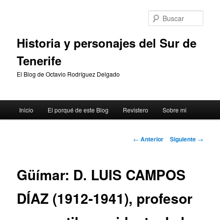
Ir
al
Busc
contenido
principal
Historia y personajes del Sur de
Tenerife
El Blog de Octavio Rodríguez Delgado
Menú
Inicio
El porqué de este Blog
Revistero
Sobre mi
principal
Navegación
←
Anterior
Siguiente
→
de
entradas
Güímar: D. LUIS CAMPOS
DÍAZ (1912-1941), profesor