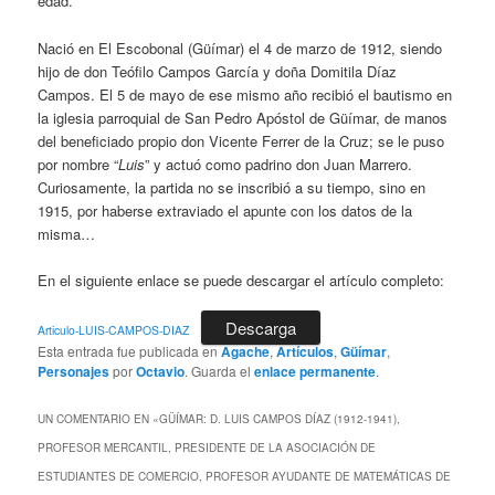
edad.
Nació en El Escobonal (Güímar) el 4 de marzo de 1912, siendo
hijo de don Teófilo Campos García y doña Domitila Díaz
Campos. El 5 de mayo de ese mismo año recibió el bautismo en
la iglesia parroquial de San Pedro Apóstol de Güímar, de manos
del beneficiado propio don Vicente Ferrer de la Cruz; se le puso
por nombre “
Luis
” y actuó como padrino don Juan Marrero.
Curiosamente, la partida no se inscribió a su tiempo, sino en
1915, por haberse extraviado el apunte con los datos de la
misma…
En el siguiente enlace se puede descargar el artículo completo:
Descarga
Articulo-LUIS-CAMPOS-DIAZ
Esta entrada fue publicada en
Agache
,
Artículos
,
Güímar
,
Personajes
por
Octavio
. Guarda el
enlace permanente
.
UN COMENTARIO EN «
GÜÍMAR: D. LUIS CAMPOS DÍAZ (1912-1941),
PROFESOR MERCANTIL, PRESIDENTE DE LA ASOCIACIÓN DE
ESTUDIANTES DE COMERCIO, PROFESOR AYUDANTE DE MATEMÁTICAS DE