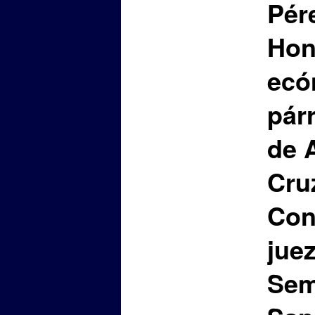
Pér
Hon
ecó
pár
de 
Cruz
Con
jue
Sem