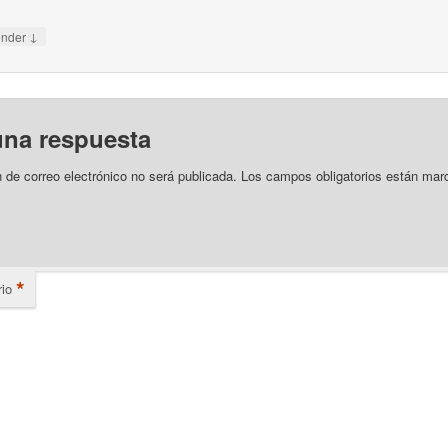
↓
onder
una respuesta
n de correo electrónico no será publicada.
Los campos obligatorios están mar
*
io