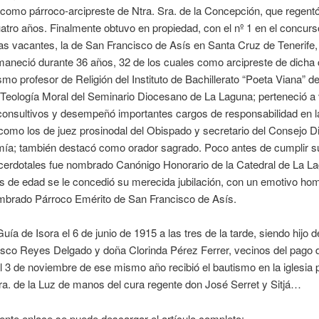
omo párroco-arcipreste de Ntra. Sra. de la Concepción, que regent
tro años. Finalmente obtuvo en propiedad, con el nº 1 en el concurs
as vacantes, la de San Francisco de Asís en Santa Cruz de Tenerife,
maneció durante 36 años, 32 de los cuales como arcipreste de dicha c
mo profesor de Religión del Instituto de Bachillerato “Poeta Viana” d
Teología Moral del Seminario Diocesano de La Laguna; perteneció a 
consultivos y desempeñó importantes cargos de responsabilidad en l
como los de juez prosinodal del Obispado y secretario del Consejo 
ía; también destacó como orador sagrado. Poco antes de cumplir 
cerdotales fue nombrado Canónigo Honorario de la Catedral de La La
s de edad se le concedió su merecida jubilación, con un emotivo ho
mbrado Párroco Emérito de San Francisco de Asís.
ía de Isora el 6 de junio de 1915 a las tres de la tarde, siendo hijo de
isco Reyes Delgado y doña Clorinda Pérez Ferrer, vecinos del pago 
l 3 de noviembre de ese mismo año recibió el bautismo en la iglesia 
ra. de la Luz de manos del cura regente don José Serret y Sitjá…
iente enlace se puede descargar el artículo completo: