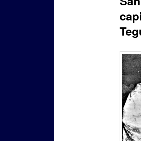
San
capi
Teg