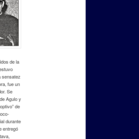
idos de la
estuvo
la sensatez
ra, fue un
or. Se
de Agulo y
optivo” de
roco-
ial durante
e entregó
tava,