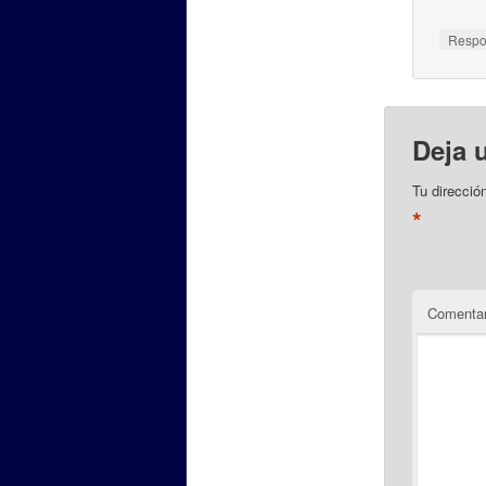
Resp
Deja 
Tu direcció
*
Comentar