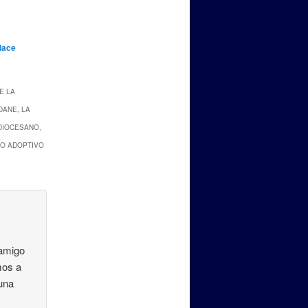
lace
E LA
DANE, LA
DIOCESANO,
JO ADOPTIVO
 amigo
mos a
 una