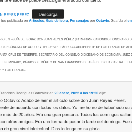
Descarga
UAN-REYES-PEREZ
a fue publicada en
Artículos
,
Guía de Isora
,
Personajes
por
Octavio
. Guarda el
en
e
.
IO EN «
GUÍA DE ISORA: DON JUAN REYES PÉREZ (1915-1995), CANÓNIGO HONORARIO D
URA ECÓNOMO DE AGULO Y TEGUESTE, PÁRROCO-ARCIPRESTE DE LOS LLANOS DE ARI
ANTA CRUZ DE TENERIFE, SECRETARIO DEL CONSEJO DIOCESANO DE ECONOMÍA, JUEZ 
L SEMINARIO, PÁRROCO EMÉRITO DE SAN FRANCISCO DE ASÍS DE DICHA CAPITAL E HI
E Y LOS LLANOS
»
 Francisco Rodríguez González
en
20 enero, 2022 a las 19:20
dijo:
o Octavio: Acabo de leer el artículo sobre don Juan Reyes Pérez.
ente de acuerdo con todos los datos. Yo me honro de haber sido su
e más de 20 años. Era una gran persona. Todos los domingos salía
con otros amigos. Era una forma de pasar la tarde del domingo. Fue
a de gran nivel intelectual. Dios lo tenga en su gloria.