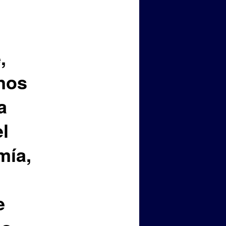
,
anos
a
el
mía,
e