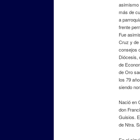
asimismo c
más de cua
a parroqui
frente per
Fue asimis
Cruz y de 
consejos 
Diócesis, 
de Econom
de Oro sa
los 79 año
siendo no
Nació en Gu
don Franc
Guisios. E
de Ntra. S
En el sigu