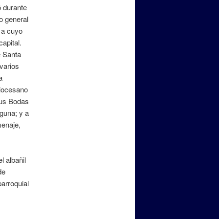
ó durante
o general
 a cuyo
apital.
e Santa
varios
a
Diocesano
sus Bodas
guna; y a
menaje,
l albañil
de
parroquial