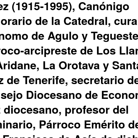
ez (1915-1995), Canónigo
orario de la Catedral, cura
nomo de Agulo y Tegueste
roco-arcipreste de Los Ll
Aridane, La Orotava y Sant
 de Tenerife, secretario d
sejo Diocesano de Econo
z diocesano, profesor del
inario, Párroco Emérito d