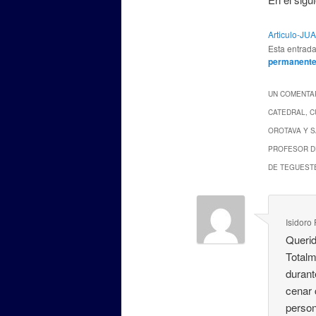
Articulo-J
Esta entrad
permanent
UN COMENTAR
CATEDRAL, C
OROTAVA Y S
PROFESOR DE
DE TEGUEST
Isidoro
Querid
Totalm
durant
cenar 
person