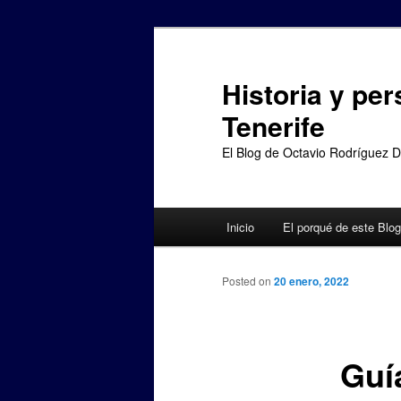
Ir
al
contenido
Historia y per
principal
Tenerife
El Blog de Octavio Rodríguez 
Menú
Inicio
El porqué de este Blog
principal
Posted on
20 enero, 2022
Guí