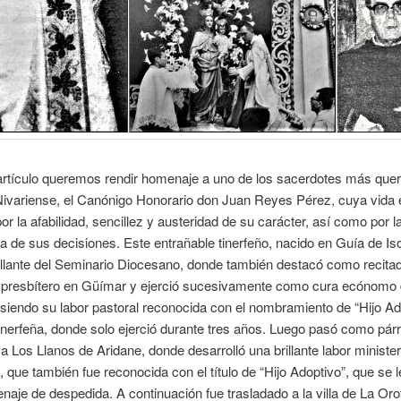
rtículo queremos rendir homenaje a uno de los sacerdotes más quer
Nivariense, el Canónigo Honorario don Juan Reyes Pérez, cuya vida 
r la afabilidad, sencillez y austeridad de su carácter, así como por 
a de sus decisiones. Este entrañable tinerfeño, nacido en Guía de Iso
llante del Seminario Diocesano, donde también destacó como recitad
 presbítero en Güímar y ejerció sucesivamente como cura ecónomo 
siendo su labor pastoral reconocida con el nombramiento de “Hijo Ad
 tinerfeña, donde solo ejerció durante tres años. Luego pasó como pár
 a Los Llanos de Aridane, donde desarrolló una brillante labor minister
 que también fue reconocida con el título de “Hijo Adoptivo”, que se l
naje de despedida. A continuación fue trasladado a la villa de La Oro