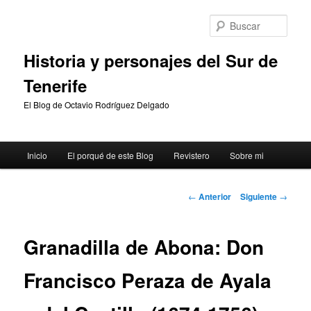
Ir
al
Busc
contenido
principal
Historia y personajes del Sur de
Tenerife
El Blog de Octavio Rodríguez Delgado
Menú
Inicio
El porqué de este Blog
Revistero
Sobre mi
principal
Navegación
←
Anterior
Siguiente
→
de
entradas
Granadilla de Abona: Don
Francisco Peraza de Ayala