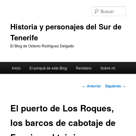
Ir
al
Busc
contenido
principal
Historia y personajes del Sur de
Tenerife
El Blog de Octavio Rodríguez Delgado
Menú
Inicio
El porqué de este Blog
Revistero
Sobre mi
principal
Navegación
←
Anterior
Siguiente
→
de
entradas
El puerto de Los Roques,
los barcos de cabotaje de