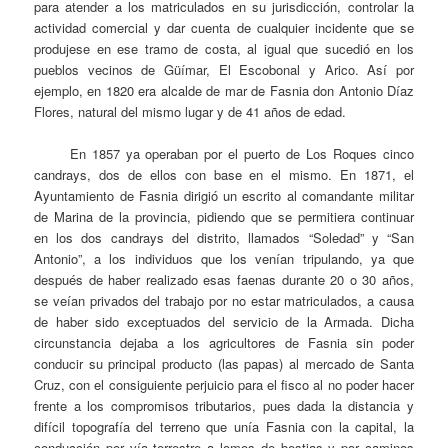
para atender a los matriculados en su jurisdicción, controlar la
actividad comercial y dar cuenta de cualquier incidente que se
produjese en ese tramo de costa, al igual que sucedió en los
pueblos vecinos de Güímar, El Escobonal y Arico. Así por
ejemplo, en 1820 era alcalde de mar de Fasnia don Antonio Díaz
Flores, natural del mismo lugar y de 41 años de edad.
En 1857 ya operaban por el puerto de Los Roques cinco
candrays, dos de ellos con base en el mismo. En 1871, el
Ayuntamiento de Fasnia dirigió un escrito al comandante militar
de Marina de la provincia, pidiendo que se permitiera continuar
en los dos candrays del distrito, llamados “Soledad” y “San
Antonio”, a los individuos que los venían tripulando, ya que
después de haber realizado esas faenas durante 20 o 30 años,
se veían privados del trabajo por no estar matriculados, a causa
de haber sido exceptuados del servicio de la Armada. Dicha
circunstancia dejaba a los agricultores de Fasnia sin poder
conducir su principal producto (las papas) al mercado de Santa
Cruz, con el consiguiente perjuicio para el fisco al no poder hacer
frente a los compromisos tributarios, pues dada la distancia y
difícil topografía del terreno que unía Fasnia con la capital, la
conducción por vía terrestre a lomos de bestias y por caminos