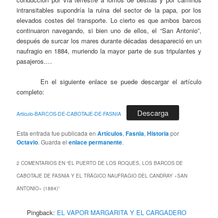
intransitables supondría la ruina del sector de la papa, por los
elevados costes del transporte. Lo cierto es que ambos barcos
continuaron navegando, si bien uno de ellos, el “San Antonio”,
después de surcar los mares durante décadas desapareció en un
naufragio en 1884, muriendo la mayor parte de sus tripulantes y
pasajeros.…
En el siguiente enlace se puede descargar el artículo
completo:
Descarga
Articulo-BARCOS-DE-CABOTAJE-DE-FASNIA
Esta entrada fue publicada en
Artículos
,
Fasnia
,
Historia
por
Octavio
. Guarda el
enlace permanente
.
2 COMENTARIOS EN “
EL PUERTO DE LOS ROQUES, LOS BARCOS DE
CABOTAJE DE FASNIA Y EL TRÁGICO NAUFRAGIO DEL CANDRAY «SAN
ANTONIO» (1884)
”
Pingback:
EL VAPOR MARGARITA Y EL CARGADERO