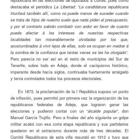
republicana en las elecciones de diputados a Cortes, pues como
destacaba el periódico
La Libertad
: “
La candidatura republicana
triunfará también allí, como no puede menos de suceder cuando
se trata de hijos de nuestro suelo que nada piden al presupuesto,
y por el contrario sabrán combatir con ardor en favor de cuanto
pueda afectar á los intereses de nuestras respectivas
localidades tan miserablemente olvidadas por los que,
acostumbrados á vivir lejos de ellas, solo se ocupan en medrar á
la sombra de la confianza que tantas veces se les ha otorgado
”.
Pero parecía no ser así en el resto de municipios del Sur de
Tenerife, sobre todo en Adeje, donde el caciquismo histórico,
imperante desde hacía siglos, continuaba fuertemente arraigado
y tenía controlados todos los procesos electorales.
En 1873, la proclamación de la I República supuso un punto
de inflexión, pues permitió por primera vez la organización de los
republicanos federales de Adeje, que lograron ganar las
elecciones y pudieron contar con un “
alcalde popular
”, don
Manuel García Trujillo. Pero a finales del año siguiente un golpe
militar acabó con esa corta etapa republicana y sus partidarios
quedaron en el ostracismo durante más de tres décadas. El
Comité Republicano de esta villa resurgió en 1912 y tuvo que