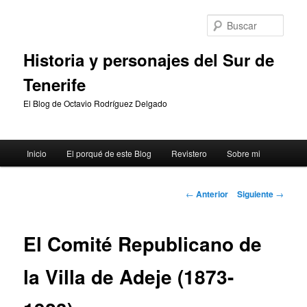
Ir
al
Busc
contenido
principal
Historia y personajes del Sur de
Tenerife
El Blog de Octavio Rodríguez Delgado
Menú
Inicio
El porqué de este Blog
Revistero
Sobre mi
principal
Navegación
←
Anterior
Siguiente
→
de
entradas
El Comité Republicano de
la Villa de Adeje (1873-