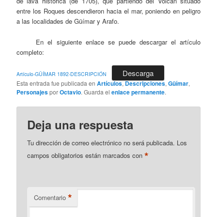
de lava histórica (de 1705), que partiendo del Volcán situado
entre los Roques descendieron hacia el mar, poniendo en peligro
a las localidades de Güímar y Arafo.
En el siguiente enlace se puede descargar el artículo
completo:
Descarga
Artículo-GÜÍMAR 1892-DESCRIPCIÓN
Esta entrada fue publicada en
Artículos
,
Descripciones
,
Güímar
,
Personajes
por
Octavio
. Guarda el
enlace permanente
.
Deja una respuesta
Tu dirección de correo electrónico no será publicada.
Los
*
campos obligatorios están marcados con
*
Comentario