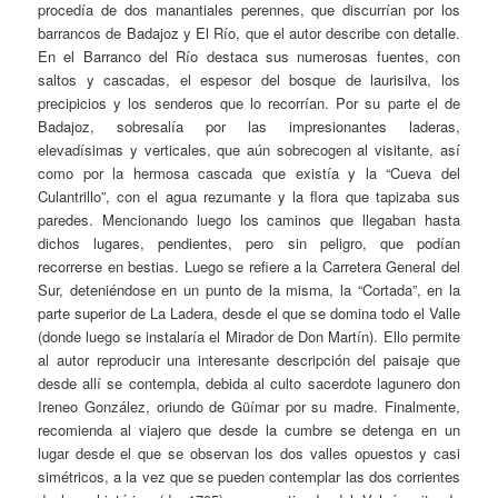
procedía de dos manantiales perennes, que discurrían por los
barrancos de Badajoz y El Río, que el autor describe con detalle.
En el Barranco del Río destaca sus numerosas fuentes, con
saltos y cascadas, el espesor del bosque de laurisilva, los
precipicios y los senderos que lo recorrían. Por su parte el de
Badajoz, sobresalía por las impresionantes laderas,
elevadísimas y verticales, que aún sobrecogen al visitante, así
como por la hermosa cascada que existía y la “Cueva del
Culantrillo”, con el agua rezumante y la flora que tapizaba sus
paredes. Mencionando luego los caminos que llegaban hasta
dichos lugares, pendientes, pero sin peligro, que podían
recorrerse en bestias. Luego se refiere a la Carretera General del
Sur, deteniéndose en un punto de la misma, la “Cortada”, en la
parte superior de La Ladera, desde el que se domina todo el Valle
(donde luego se instalaría el Mirador de Don Martín). Ello permite
al autor reproducir una interesante descripción del paisaje que
desde allí se contempla, debida al culto sacerdote lagunero don
Ireneo González, oriundo de Güímar por su madre. Finalmente,
recomienda al viajero que desde la cumbre se detenga en un
lugar desde el que se observan los dos valles opuestos y casi
simétricos, a la vez que se pueden contemplar las dos corrientes