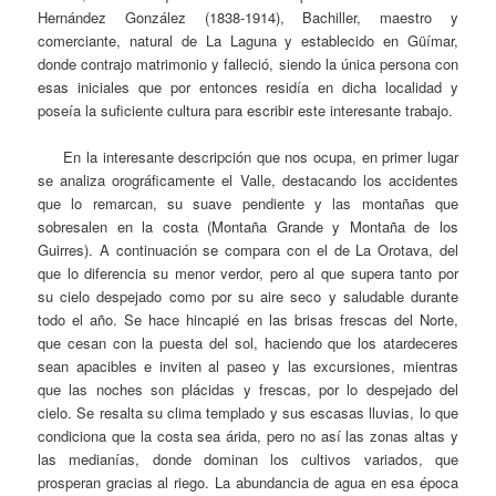
Hernández González (1838-1914), Bachiller, maestro y
comerciante, natural de La Laguna y establecido en Güímar,
donde contrajo matrimonio y falleció, siendo la única persona con
esas iniciales que por entonces residía en dicha localidad y
poseía la suficiente cultura para escribir este interesante trabajo.
En la interesante descripción que nos ocupa, en primer lugar
se analiza orográficamente el Valle, destacando los accidentes
que lo remarcan, su suave pendiente y las montañas que
sobresalen en la costa (Montaña Grande y Montaña de los
Guirres). A continuación se compara con el de La Orotava, del
que lo diferencia su menor verdor, pero al que supera tanto por
su cielo despejado como por su aire seco y saludable durante
todo el año. Se hace hincapié en las brisas frescas del Norte,
que cesan con la puesta del sol, haciendo que los atardeceres
sean apacibles e inviten al paseo y las excursiones, mientras
que las noches son plácidas y frescas, por lo despejado del
cielo. Se resalta su clima templado y sus escasas lluvias, lo que
condiciona que la costa sea árida, pero no así las zonas altas y
las medianías, donde dominan los cultivos variados, que
prosperan gracias al riego. La abundancia de agua en esa época