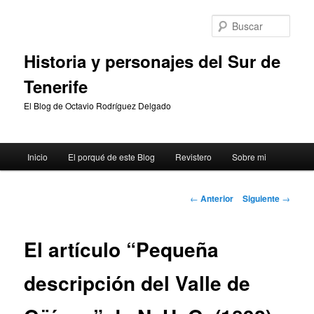
Ir
al
Busc
contenido
principal
Historia y personajes del Sur de
Tenerife
El Blog de Octavio Rodríguez Delgado
Menú
Inicio
El porqué de este Blog
Revistero
Sobre mi
principal
Navegación
←
Anterior
Siguiente
→
de
entradas
El artículo “Pequeña
descripción del Valle de