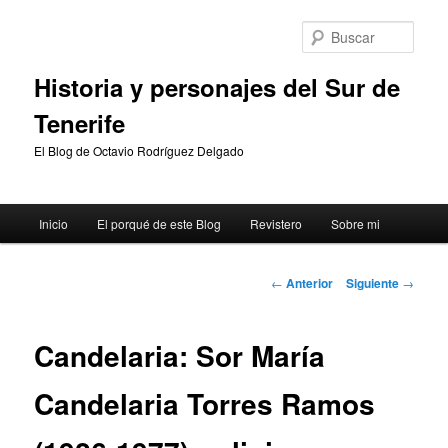
Ir
al
Busc
contenido
principal
Historia y personajes del Sur de
Tenerife
El Blog de Octavio Rodríguez Delgado
Menú
Inicio
El porqué de este Blog
Revistero
Sobre mi
principal
Navegación
←
Anterior
Siguiente
→
de
entradas
Candelaria: Sor María
Candelaria Torres Ramos