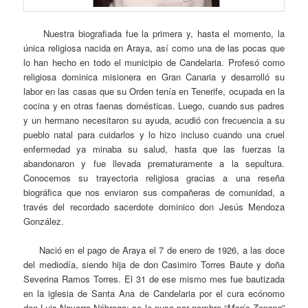
Nuestra biografiada fue la primera y, hasta el momento, la
única religiosa nacida en Araya, así como una de las pocas que
lo han hecho en todo el municipio de Candelaria. Profesó como
religiosa dominica misionera en Gran Canaria y desarrolló su
labor en las casas que su Orden tenía en Tenerife, ocupada en la
cocina y en otras faenas domésticas. Luego, cuando sus padres
y un hermano necesitaron su ayuda, acudió con frecuencia a su
pueblo natal para cuidarlos y lo hizo incluso cuando una cruel
enfermedad ya minaba su salud, hasta que las fuerzas la
abandonaron y fue llevada prematuramente a la sepultura.
Conocemos su trayectoria religiosa gracias a una reseña
biográfica que nos enviaron sus compañeras de comunidad, a
través del recordado sacerdote dominico don Jesús Mendoza
González.
Nació en el pago de Araya el 7 de enero de 1926, a las doce
del mediodía, siendo hija de don Casimiro Torres Baute y doña
Severina Ramos Torres. El 31 de ese mismo mes fue bautizada
en la iglesia de Santa Ana de Candelaria por el cura ecónomo
don Luis Navarro Nóbrega; se le puso por nombre “
María Zenona
”