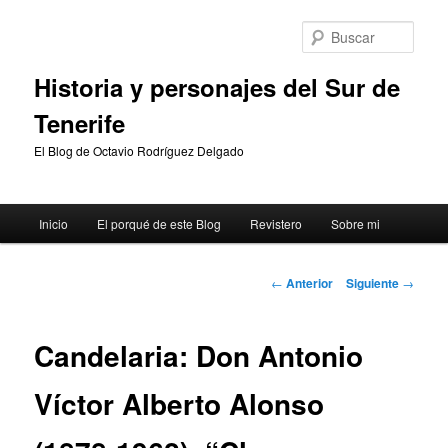
Ir
al
Busc
contenido
principal
Historia y personajes del Sur de
Tenerife
El Blog de Octavio Rodríguez Delgado
Menú
Inicio
El porqué de este Blog
Revistero
Sobre mi
principal
Navegación
←
Anterior
Siguiente
→
de
entradas
Candelaria: Don Antonio
Víctor Alberto Alonso