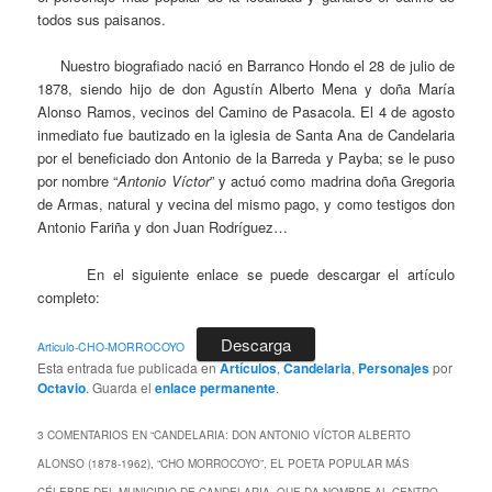
todos sus paisanos.
Nuestro biografiado nació en Barranco Hondo el 28 de julio de
1878, siendo hijo de don Agustín Alberto Mena y doña María
Alonso Ramos, vecinos del Camino de Pasacola. El 4 de agosto
inmediato fue bautizado en la iglesia de Santa Ana de Candelaria
por el beneficiado don Antonio de la Barreda y Payba; se le puso
por nombre “
Antonio Víctor
” y actuó como madrina doña Gregoria
de Armas, natural y vecina del mismo pago, y como testigos don
Antonio Fariña y don Juan Rodríguez…
En el siguiente enlace se puede descargar el artículo
completo:
Descarga
Articulo-CHO-MORROCOYO
Esta entrada fue publicada en
Artículos
,
Candelaria
,
Personajes
por
Octavio
. Guarda el
enlace permanente
.
3 COMENTARIOS EN “
CANDELARIA: DON ANTONIO VÍCTOR ALBERTO
ALONSO (1878-1962), “CHO MORROCOYO”, EL POETA POPULAR MÁS
CÉLEBRE DEL MUNICIPIO DE CANDELARIA, QUE DA NOMBRE AL CENTRO