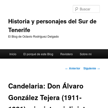
Ir
al
Busc
contenido
principal
Historia y personajes del Sur de
Tenerife
El Blog de Octavio Rodríguez Delgado
Menú
Inicio
El porqué de este Blog
Revistero
Sobre mi
principal
Navegación
←
Anterior
Siguiente
→
de
entradas
Candelaria: Don Álvaro
González Tejera (1911-