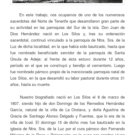
En este trabajo, nos ocupamos de uno de los numerosos
sacerdotes del Norte de Tenerife que desarrollaron gran parte de
su actividad en las parroquias del Sur de la isla. Don Juan de
Dios Hernández nació en Los Silos y, tras su ordenación
sacerdotal, continuó vinculado a la parroquia de Ntra. Sra. de la
Luz de dicha localidad, en la que había sido bautizado, hasta que
fue nombrado beneficiado servidor de la parroquia de Santa
Úrsula de Adeje; al frente de ésta estuvo durante 12 años,
período en el que se construyó y bendijo el cementerio. Luego
fue nombrado párroco propio de la mencionada parroquia natal de
Los Silos, en la que desarrolló su labor pastoral durante otros 31
años, hasta su muerte.
Nuestro biografiado nació en Los Silos el 8 de marzo de
1807, siendo hijo de don Domingo de los Remedios Hernández
García, natural de la villa de La Orotava, y doña Agustina de
Gracia de Santiago Alonso Delgado y Fuentes, que lo era de la
villa de Icod. El domingo 15 de dicho mes fue bautizado en la
iglesia de Ntra. Sra. de la Luz por el cura párroco don Fernando
Máximo de la Rosa y Palenzuela; se le puso por nombre “Juan