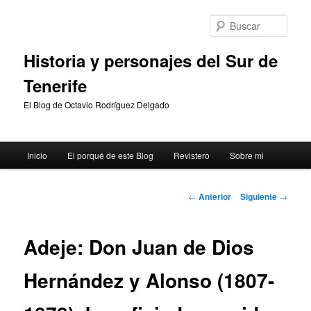
Ir
al
Busc
contenido
principal
Historia y personajes del Sur de
Tenerife
El Blog de Octavio Rodríguez Delgado
Menú
Inicio
El porqué de este Blog
Revistero
Sobre mi
principal
Navegación
←
Anterior
Siguiente
→
de
entradas
Adeje: Don Juan de Dios
Hernández y Alonso (1807-