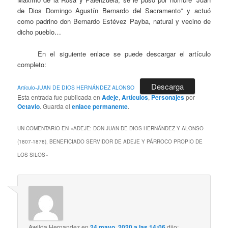
de Dios Domingo Agustín Bernardo del Sacramento” y actuó
como padrino don Bernardo Estévez Payba, natural y vecino de
dicho pueblo…
En el siguiente enlace se puede descargar el artículo
completo:
Descarga
Artículo-JUAN DE DIOS HERNÁNDEZ ALONSO
Esta entrada fue publicada en
Adeje
,
Artículos
,
Personajes
por
Octavio
. Guarda el
enlace permanente
.
UN COMENTARIO EN «
ADEJE: DON JUAN DE DIOS HERNÁNDEZ Y ALONSO
(1807-1878), BENEFICIADO SERVIDOR DE ADEJE Y PÁRROCO PROPIO DE
LOS SILOS
»
Awilda Hernandez
en
24 mayo, 2020 a las 14:06
dijo: