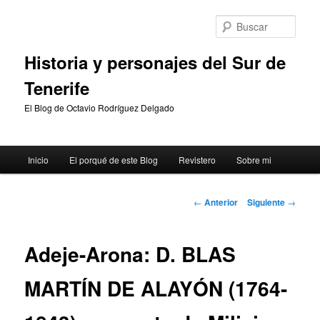
Ir
al
Busc
contenido
principal
Historia y personajes del Sur de
Tenerife
El Blog de Octavio Rodríguez Delgado
Menú
Inicio
El porqué de este Blog
Revistero
Sobre mi
principal
Navegación
←
Anterior
Siguiente
→
de
entradas
Adeje-Arona: D. BLAS
MARTÍN DE ALAYÓN (1764-