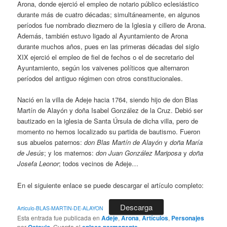
Arona, donde ejerció el empleo de notario público eclesiástico
durante más de cuatro décadas; simultáneamente, en algunos
períodos fue nombrado diezmero de la Iglesia y cillero de Arona.
Además, también estuvo ligado al Ayuntamiento de Arona
durante muchos años, pues en las primeras décadas del siglo
XIX ejerció el empleo de fiel de fechos o el de secretario del
Ayuntamiento, según los vaivenes políticos que alternaron
períodos del antiguo régimen con otros constitucionales.
Nació en la villa de Adeje hacia 1764, siendo hijo de don Blas
Martín de Alayón y doña Isabel González de la Cruz. Debió ser
bautizado en la iglesia de Santa Úrsula de dicha villa, pero de
momento no hemos localizado su partida de bautismo. Fueron
sus abuelos paternos:
don Blas Martín de Alayón
y
doña María
de Jesús
; y los maternos:
don Juan González Mariposa
y
doña
Josefa Leonor
; todos vecinos de Adeje…
En el siguiente enlace se puede descargar el artículo completo:
Descarga
Articulo-BLAS-MARTIN-DE-ALAYON
Esta entrada fue publicada en
Adeje
,
Arona
,
Artículos
,
Personajes
por
Octavio
. Guarda el
enlace permanente
.