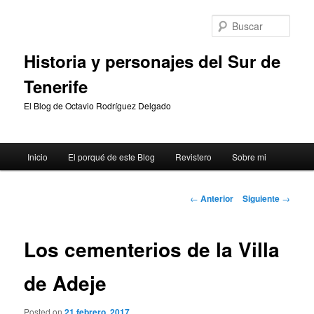
Ir
al
Busc
contenido
principal
Historia y personajes del Sur de
Tenerife
El Blog de Octavio Rodríguez Delgado
Menú
Inicio
El porqué de este Blog
Revistero
Sobre mi
principal
Navegación
←
Anterior
Siguiente
→
de
entradas
Los cementerios de la Villa
de Adeje
Posted on
21 febrero, 2017