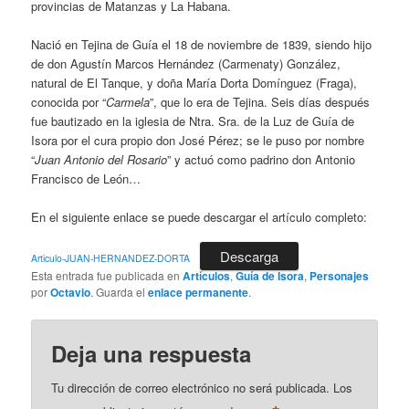
provincias de Matanzas y La Habana.
Nació en Tejina de Guía el 18 de noviembre de 1839, siendo hijo
de don Agustín Marcos Hernández (Carmenaty) González,
natural de El Tanque, y doña María Dorta Domínguez (Fraga),
conocida por “
Carmela
”, que lo era de Tejina. Seis días después
fue bautizado en la iglesia de Ntra. Sra. de la Luz de Guía de
Isora por el cura propio don José Pérez; se le puso por nombre
“
Juan Antonio del Rosario
” y actuó como padrino don Antonio
Francisco de León…
En el siguiente enlace se puede descargar el artículo completo:
Descarga
Articulo-JUAN-HERNANDEZ-DORTA
Esta entrada fue publicada en
Artículos
,
Guía de Isora
,
Personajes
por
Octavio
. Guarda el
enlace permanente
.
Deja una respuesta
Tu dirección de correo electrónico no será publicada.
Los