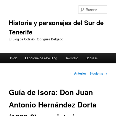
Ir
al
Busc
contenido
principal
Historia y personajes del Sur de
Tenerife
El Blog de Octavio Rodríguez Delgado
Menú
Inicio
El porqué de este Blog
Revistero
Sobre mi
principal
Navegación
←
Anterior
Siguiente
→
de
entradas
Guía de Isora: Don Juan
Antonio Hernández Dorta