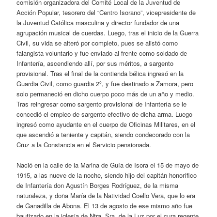
comisión organizadora del Comité Local de la Juventud de
Acción Popular, tesorero del “Centro Isorano”, vicepresidente de
la Juventud Católica masculina y director fundador de una
agrupación musical de cuerdas. Luego, tras el inicio de la Guerra
Civil, su vida se alteró por completo, pues se alistó como
falangista voluntario y fue enviado al frente como soldado de
Infantería, ascendiendo allí, por sus méritos, a sargento
provisional. Tras el final de la contienda bélica ingresó en la
Guardia Civil, como guardia 2º, y fue destinado a Zamora, pero
solo permaneció en dicho cuerpo poco más de un año y medio.
Tras reingresar como sargento provisional de Infantería se le
concedió el empleo de sargento efectivo de dicha arma. Luego
ingresó como ayudante en el cuerpo de Oficinas Militares, en el
que ascendió a teniente y capitán, siendo condecorado con la
Cruz a la Constancia en el Servicio pensionada.
Nació en la calle de la Marina de Guía de Isora el 15 de mayo de
1915, a las nueve de la noche, siendo hijo del capitán honorífico
de Infantería don Agustín Borges Rodríguez, de la misma
naturaleza, y doña María de la Natividad Coello Vera, que lo era
de Ganadilla de Abona. El 13 de agosto de ese mismo año fue
bautizado en la iglesia de Ntra. Sra. de la Luz por el cura regente