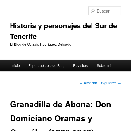
Ir
al
Busc
contenido
principal
Historia y personajes del Sur de
Tenerife
El Blog de Octavio Rodríguez Delgado
Menú
Inicio
El porqué de este Blog
Revistero
Sobre mi
principal
Navegación
←
Anterior
Siguiente
→
de
entradas
Granadilla de Abona: Don
Domiciano Oramas y