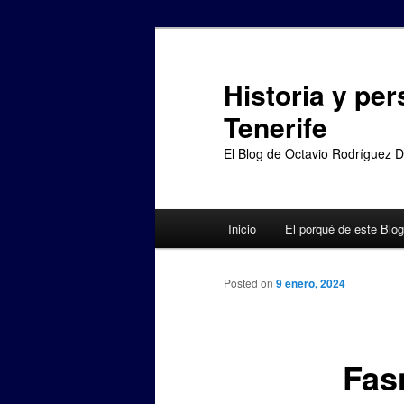
Ir
al
contenido
Historia y per
principal
Tenerife
El Blog de Octavio Rodríguez 
Menú
Inicio
El porqué de este Blog
principal
Posted on
9 enero, 2024
Fas