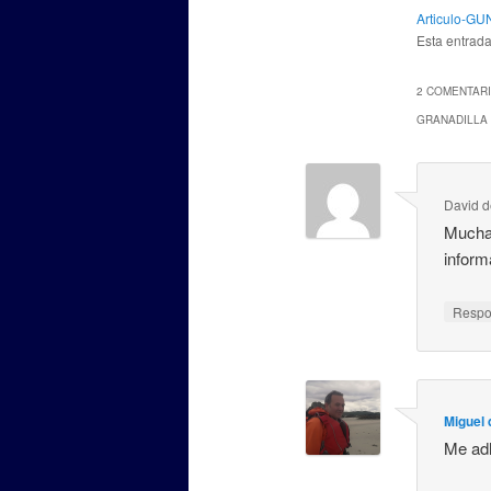
Articulo-
Esta entrad
2 COMENTARI
GRANADILLA 
David d
Muchas
inform
Resp
Miguel 
Me adh