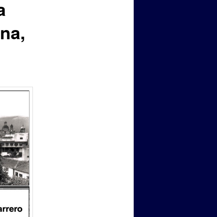
a
na,