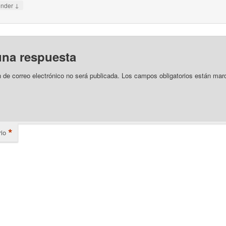
↓
onder
una respuesta
n de correo electrónico no será publicada.
Los campos obligatorios están mar
*
io