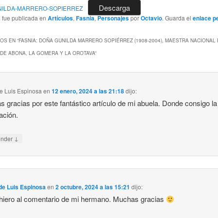
Descarga
GUNILDA-MARRERO-SOPIERREZ
a fue publicada en
Artículos
,
Fasnia
,
Personajes
por
Octavio
. Guarda el
enlace p
OS EN “
FASNIA: DOÑA GUNILDA MARRERO SOPIÉRREZ (1908-2004), MAESTRA NACIONAL 
DE ABONA, LA GOMERA Y LA OROTAVA
”
e Luis Espinosa
en
12 enero, 2024 a las 21:18
dijo:
 gracias por este fantástico artículo de mi abuela. Donde consigo la
ación.
↓
onder
de Luis Espinosa
en
2 octubre, 2024 a las 15:21
dijo:
iero al comentario de mi hermano. Muchas gracias