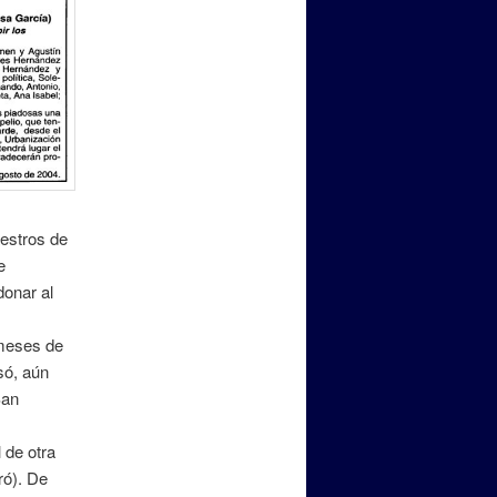
aestros de
e
donar al
 meses de
só, aún
San
 de otra
ró). De