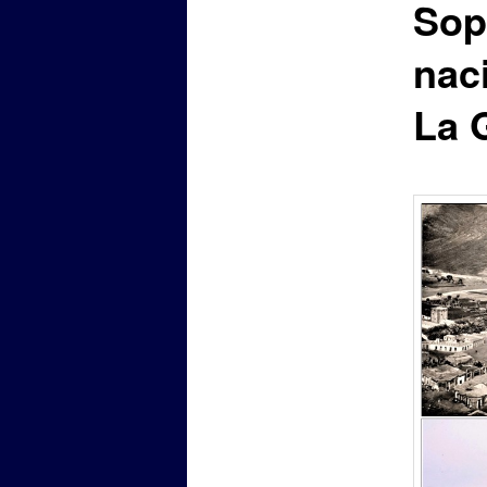
Sop
nac
La 