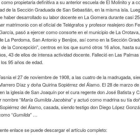
 como propietaria definitiva a su anterior escuela de El Molinito y a c
ad de la Sección Graduada de San Sebastián, en la misma isla. Lueg
e haber desarrollado su labor docente en La Gomera durante casi 25
aer matrimonio con el oficial de Telégrafos y profesor realejero don F
arcía, pasó a ejercer como consorte en el municipio de La Orotava,
de La Perdoma, San Antonio y Benijos, así como en la Sección Grad
. de la Concepción”, centros en los que sumó otros 16 años, hasta su 
ños, 43 de ellos de intensa actividad docente. Falleció en Las Palma
 los 95 años de edad.
asnia el 27 de noviembre de 1908, a las cuatro de la madrugada, sie
Marrero Díaz y doña Quirina Sopiérrez del Álamo. El 28 de marzo de
en la iglesia de San Joaquín por el cura regente don José Batista y C
r nombre “
María Gumilda Jacobina
” y actuó como madrina su tía do
 Sopiérrez del Álamo, casada, siendo testigo don Diego López Gonzá
como “
Gumilda
” …
iente enlace se puede descargar el artículo completo: