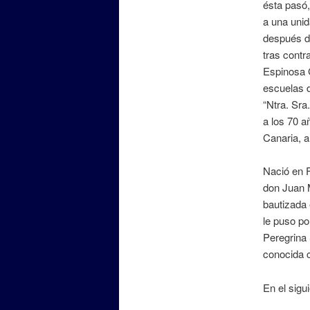
ésta pasó,
a una unid
después d
tras contr
Espinosa G
escuelas 
“Ntra. Sra
a los 70 a
Canaria, a
Nació en F
don Juan 
bautizada 
le puso po
Peregrina
conocida 
En el sigu