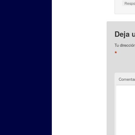
Resp
Deja 
Tu direcció
*
Comentar