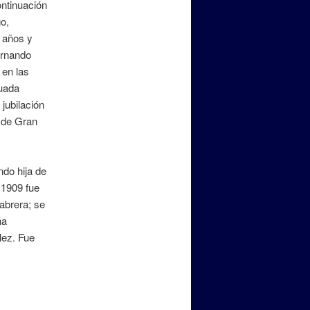
ontinuación
o,
 años y
ernando
 en las
uada
jubilación
s de Gran
ndo hija de
 1909 fue
abrera; se
ña
lez. Fue