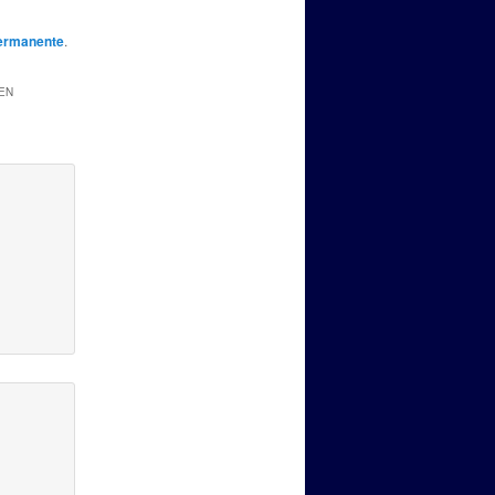
ermanente
.
EN