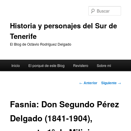
Ir
al
Busc
contenido
principal
Historia y personajes del Sur de
Tenerife
El Blog de Octavio Rodríguez Delgado
Menú
Inicio
El porqué de este Blog
Revistero
Sobre mi
principal
Navegación
←
Anterior
Siguiente
→
de
entradas
Fasnia: Don Segundo Pérez
Delgado (1841-1904),