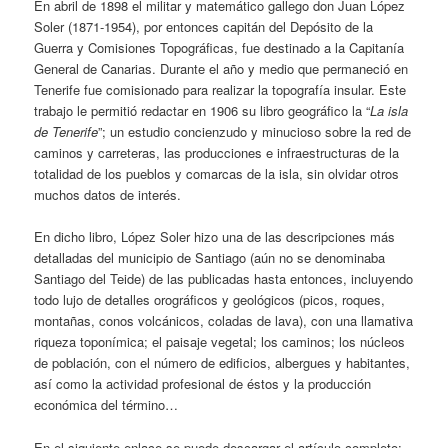
En abril de 1898 el militar y matemático gallego don Juan López
Soler (1871-1954), por entonces capitán del Depósito de la
Guerra y Comisiones Topográficas, fue destinado a la Capitanía
General de Canarias. Durante el año y medio que permaneció en
Tenerife fue comisionado para realizar la topografía insular. Este
trabajo le permitió redactar en 1906 su libro geográfico la “
La isla
de Tenerife
”; un estudio concienzudo y minucioso sobre la red de
caminos y carreteras, las producciones e infraestructuras de la
totalidad de los pueblos y comarcas de la isla, sin olvidar otros
muchos datos de interés.
En dicho libro, López Soler hizo una de las descripciones más
detalladas del municipio de Santiago (aún no se denominaba
Santiago del Teide) de las publicadas hasta entonces, incluyendo
todo lujo de detalles orográficos y geológicos (picos, roques,
montañas, conos volcánicos, coladas de lava), con una llamativa
riqueza toponímica; el paisaje vegetal; los caminos; los núcleos
de población, con el número de edificios, albergues y habitantes,
así como la actividad profesional de éstos y la producción
económica del término…
En el siguiente enlace se puede descargar el artículo completo: