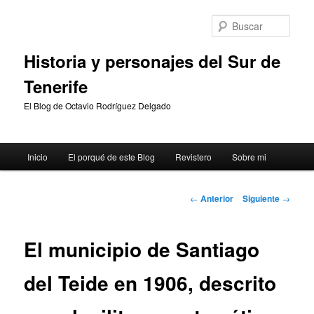
Ir
al
Busc
contenido
principal
Historia y personajes del Sur de
Tenerife
El Blog de Octavio Rodríguez Delgado
Menú
Inicio
El porqué de este Blog
Revistero
Sobre mi
principal
Navegación
←
Anterior
Siguiente
→
de
entradas
El municipio de Santiago
del Teide en 1906, descrito