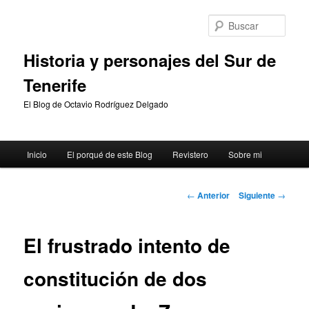
Ir
al
Busc
contenido
principal
Historia y personajes del Sur de
Tenerife
El Blog de Octavio Rodríguez Delgado
Menú
Inicio
El porqué de este Blog
Revistero
Sobre mi
principal
Navegación
←
Anterior
Siguiente
→
de
entradas
El frustrado intento de
constitución de dos