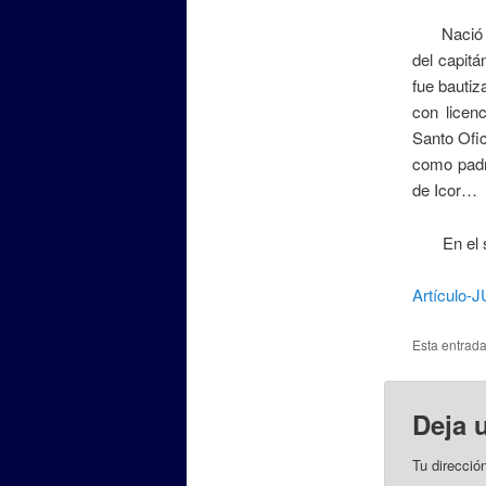
Nació en 
del capitá
fue bautiz
con licen
Santo Ofic
como padr
de Icor…
En el sig
Artículo
Esta entrad
Deja 
Tu direcció