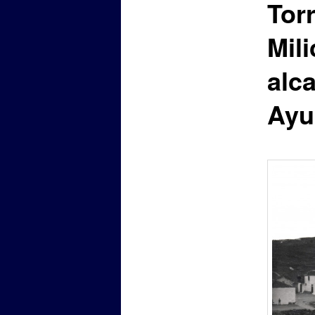
Tor
Mili
alc
Ayu