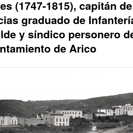
res (1747-1815), capitán de
cias graduado de Infanterí
alde y síndico personero d
ntamiento de Arico