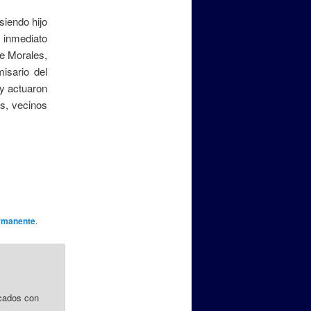
iendo hijo
o inmediato
de Morales,
isario del
 y actuaron
s, vecinos
rmanente
.
cados con