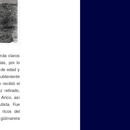
más claros
as, por lo
 de edad y
subteniente
 recibió el
 retirado,
Arico, así
tista. Fue
 ricos del
güimarera