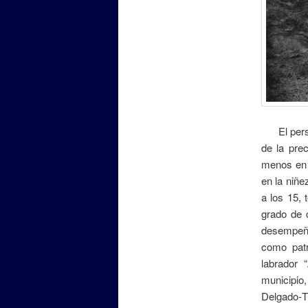
El person
de la pre
menos en 
en la niñe
a los 15, 
grado de 
desempeñó
como patr
labrador “
municipi
Delgado‑Tr