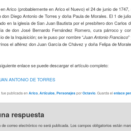
Arico (probablemente en Arico el Nuevo) el 24 de junio de 1747, s
n don Diego Antonio de Torres y doña Paula de Morales. El 1 de juli
ado en la iglesia de San Juan Bautista por el presbítero don Carlos 
cia de don José Bernardo Fernández Romero, cura párroco y com
io de la Inquisición; se le puso por nombre “
Juan Antonio Francisco
”
inos el alférez don Juan García de Chávez y doña Felipa de Morale
uiente enlace se puede descargar el artículo completo:
-JUAN ANTONIO DE TORRES
a fue publicada en
Arico
,
Artículos
,
Personajes
por
Octavio
. Guarda el
enlace pe
una respuesta
n de correo electrónico no será publicada.
Los campos obligatorios están mar