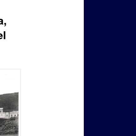
a,
el