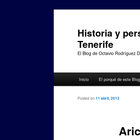
Ir
al
contenido
Historia y per
principal
Tenerife
El Blog de Octavio Rodríguez 
Menú
Inicio
El porqué de este Blog
principal
Posted on
11 abril, 2013
Ari