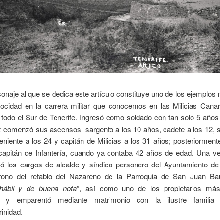
aje al que se dedica este artículo constituye uno de los ejemplos 
cocidad en la carrera militar que conocemos en las Milicias Canari
todo el Sur de Tenerife. Ingresó como soldado con tan solo 5 años
z comenzó sus ascensos: sargento a los 10 años, cadete a los 12, 
teniente a los 24 y capitán de Milicias a los 31 años; posteriormente
capitán de Infantería, cuando ya contaba 42 años de edad. Una vez
 los cargos de alcalde y síndico personero del Ayuntamiento de 
ono del retablo del Nazareno de la Parroquia de San Juan Bau
hábil y de buena nota
”, así como uno de los propietarios más
o, y emparentó mediante matrimonio con la ilustre familia 
inidad.