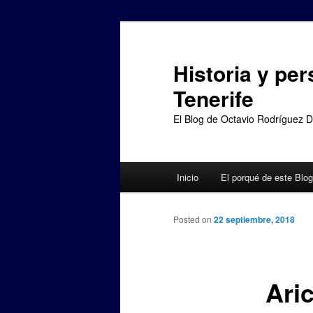
Ir
al
contenido
Historia y per
principal
Tenerife
El Blog de Octavio Rodríguez 
Menú
Inicio
El porqué de este Blog
principal
Posted on
22 septiembre, 2018
Ari