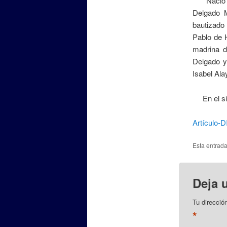
Nació en 
Delgado M
bautizado
Pablo de 
madrina d
Delgado y
Isabel Al
En el sig
Artícul
Esta entrad
Deja 
Tu direcció
*