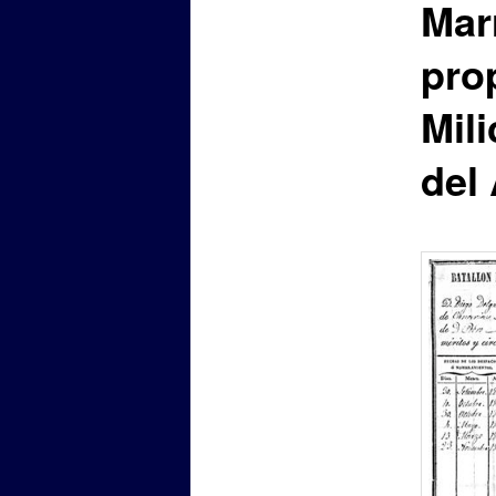
Mar
prop
Mil
del