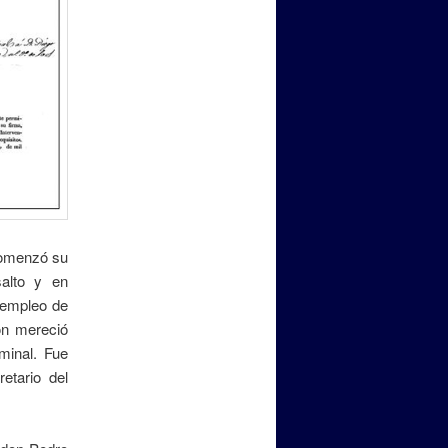
comenzó su
salto y en
 empleo de
ión mereció
minal. Fue
etario del