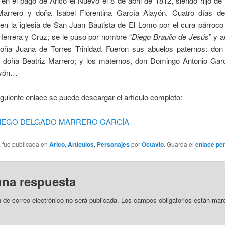
el pago de Arico el Nuevo el 8 de abril de 1812, siendo hijo de
arrero y doña Isabel Florentina García Alayón. Cuatro días d
 en la iglesia de San Juan Bautista de El Lomo por el cura párroco
Herrera y Cruz; se le puso por nombre “
Diego Braulio de Jesús
” y 
oña Juana de Torres Trinidad. Fueron sus abuelos paternos: do
 doña Beatriz Marrero; y los maternos, don Domingo Antonio Gar
ayón…
uiente enlace se puede descargar el artículo completo:
o-DIEGO DELGADO MARRERO GARCÍA
a fue publicada en
Arico
,
Artículos
,
Personajes
por
Octavio
. Guarda el
enlace pe
una respuesta
n de correo electrónico no será publicada.
Los campos obligatorios están mar