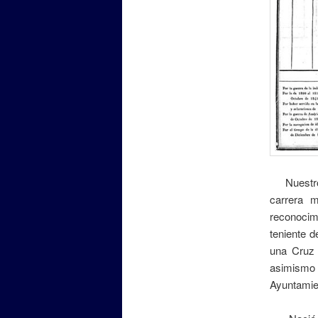
Nuestro b
carrera m
reconocim
teniente d
una Cruz 
asimismo 
Ayuntamien