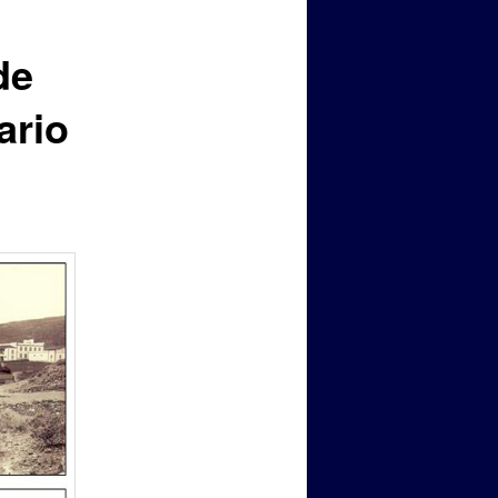
de
ario