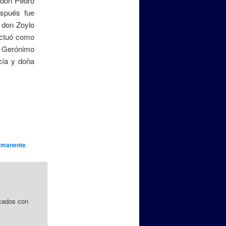
 don Pedro
espués fue
 don Zoylo
actuó como
n Gerónimo
cía y doña
rmanente
.
cados con